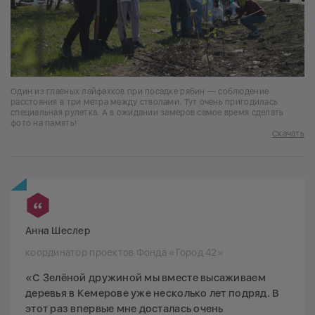
Один из главных лайфахков при посадке рябин — соблюдение
расстояния в три метра между стволами. Тут очень пригодилась
специальная рулетка. А в ожидании замеров самое время сделать
фото на память!
Скачать
Анна Шеслер
координатор проектов Фонда «Город 42»
«С Зелёной дружиной мы вместе высаживаем
деревья в Кемерове уже несколько лет подряд. В
этот раз впервые мне досталась очень