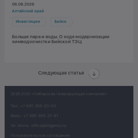
06.08.2026
Алтайский край
Инвестиции
Бийск
Больше пара и воды. О ходе модернизации
химводоочистки Бийской ТЭЦ
Следующая статья
2026 ООО «Сибирская генерирующая компания»
Тел.:
+7 495 258-83-00
Факс.:
+7 495 363-27-81
Эл. почта.:
office@sibgenco.ru
Пользовательское соглашение