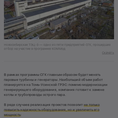
Новосибирская ТЭЦ-3 — одно из пяти предприятий СГК, прошедших
отбор на участие в программе КОММод
Скачать
В рамках программы СГК главным образом будет менять
паровые турбины и генераторы. Наибольший объем работ
планируется на Томь-Усинской ГРЭС: помимо модернизации
генерирующего оборудования, компания готовит к замене
котлы и трубопроводы острого пара.
В ряде случаев реализация проектов позволит
не только
повысить надежность оборудования, но и увеличить его
мощность
: