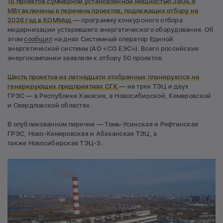
15 проектов суммарной установленной мощностью 3804,8
МВт включены в перечень проектов, подлежащих отбору на
2026 год в КОММод
— программу конкурсного отбора
модернизации устаревшего энергетического оборудования. Об
этом
сообщил
на днях Системный оператор Единой
энергетической системы (АО «СО ЕЭС»). Всего российские
энергокомпании заявляли к отбору 50 проектов.
Шесть проектов из пятнадцати отобранных планируются на
генерирующих предприятиях СГК
— на трех ТЭЦ и двух
ГРЭС — в Республике Хакасия, в Новосибирской, Кемеровской
и Свердловской областях.
В опубликованном перечне — Томь-Усинская и Рефтинская
ГРЭС, Ново-Кемеровская и Абаканская ТЭЦ, а
также Новосибирская ТЭЦ-3.