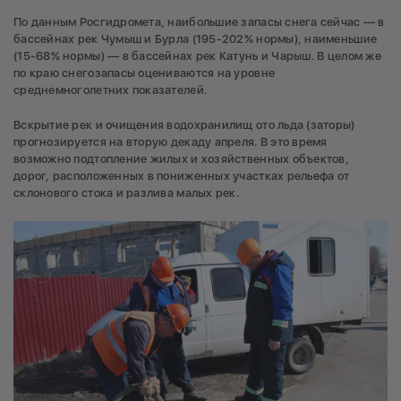
По данным Росгидромета, наибольшие запасы снега сейчас — в
бассейнах рек Чумыш и Бурла (195-202% нормы), наименьшие
(15-68% нормы) — в бассейнах рек Катунь и Чарыш. В целом же
по краю снегозапасы оцениваются на уровне
среднемноголетних показателей.
Вскрытие рек и очищения водохранилищ ото льда (заторы)
прогнозируется на вторую декаду апреля. В это время
возможно подтопление жилых и хозяйственных объектов,
дорог, расположенных в пониженных участках рельефа от
склонового стока и разлива малых рек.