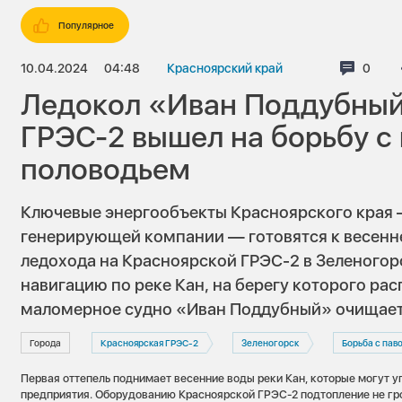
Популярное
10.04.2024
04:48
Красноярский край
Комме
0
Ледокол «Иван Поддубный
ГРЭС-2 вышел на борьбу с
половодьем
Ключевые энергообъекты Красноярского края
генерирующей компании — готовятся к весенн
ледохода на Красноярской ГРЭС-2 в Зеленого
навигацию по реке Кан, на берегу которого ра
маломерное судно «Иван Поддубный» очищает 
Города
Красноярская ГРЭС-2
Зеленогорск
Борьба с пав
Первая оттепель поднимает весенние воды реки Кан, которые могут у
предприятия. Оборудованию Красноярской ГРЭС-2 подтопление не гро