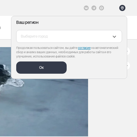
Ваш регион
ы
Меню
Все теги
Выберите город
Продолжая пользоваться сайтом, вы даёте
согласие
на автоматический
сбор и анализ ваших данных, необходимых для работы сайта и его
улучшения, использование файлов cookie.
Ок