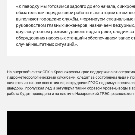
«К паводку мы готовимся задолго до его начала, синхрон
обязательном порядке свои работы в акватории с компле
выполняют городские службы. Формируем специальные 
руководством главных инженеров, назначаем дежурных
круглосуточном режиме уровень воды в реке, следим за
оборудования насосных станций и обеспечиваем запас с
случай нештатных ситуаций».
На энергообъектах СГК в Красноярском крае поддерживают оператив
гидрометеорологическими службами, следят за состоянием льда и при
начнется активное снеготаяние, сотрудники ГРЭС поднимут специал
шандоры, пропуская лед и регулируя таким образом уровень воды в 
работа будет проведена и на плотине Назаровской ГРЭС, расположенн