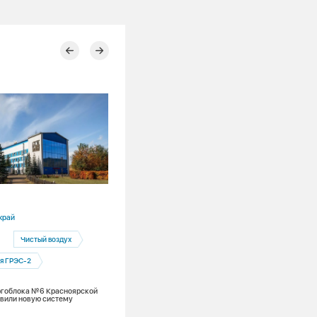
23.07.2026
край
Красноярский край
Чистый воздух
Красноярская ГРЭС-2
Кадр
я ГРЭС-2
Директором Красноярской ГРЭС-2 на
Антон Гаряев
ргоблока №6 Красноярской
вили новую систему