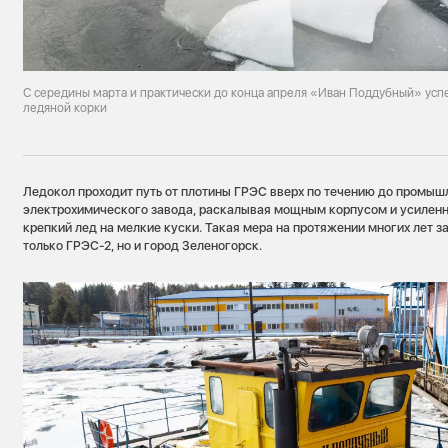
С середины марта и практически до конца апреля «Иван Поддубный» усп
ледяной корки
Ледокол проходит путь от плотины ГРЭС вверх по течению до промы
электрохимического завода, раскалывая мощным корпусом и усилен
крепкий лед на мелкие куски. Такая мера на протяжении многих лет 
только ГРЭС-2, но и город Зеленогорск.