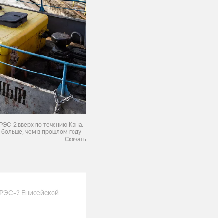
ЭС-2 вверх по течению Кана.
 больше, чем в прошлом году
Скачать
ГРЭС-2 Енисейской