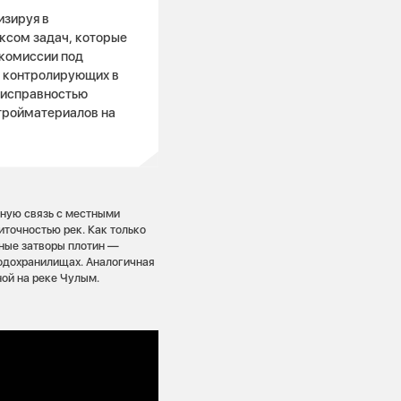
изируя в
ксом задач, которые
комиссии под
, контролирующих в
 исправностью
тройматериалов на
ную связь с местными
точностью рек. Как только
ьные затворы плотин —
водохранилищах. Аналогичная
ой на реке Чулым.