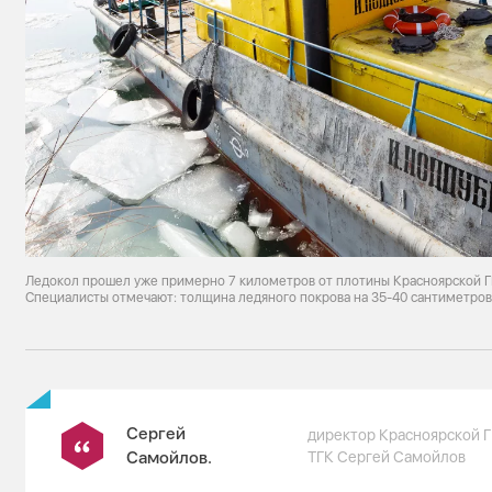
Ледокол прошел уже примерно 7 километров от плотины Красноярской ГР
Специалисты отмечают: толщина ледяного покрова на 35-40 сантиметров
Сергей
директор Красноярской 
Самойлов.
ТГК Сергей Самойлов