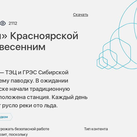
Скачать
нтариев:
Просмотров:
2112
» Красноярской
 весенним
 — ТЭЦ и ГРЭС Сибирской
ему паводку. В ожидании
рске начали традиционную
сположена станция. Каждый день
русло реки ото льда.
одком
грожать безопасной работе
Тип контента
зит, поскольку