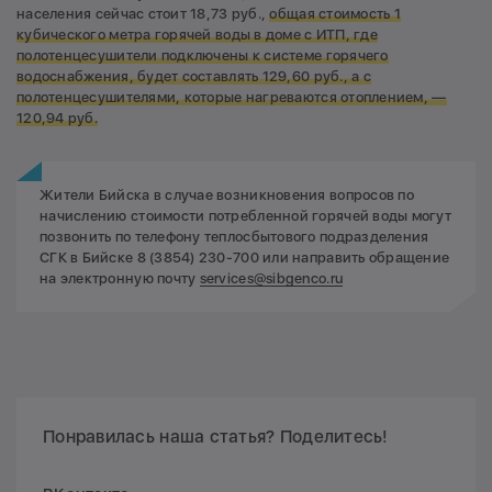
населения сейчас стоит 18,73 руб.,
общая стоимость 1
кубического метра горячей воды в доме с ИТП, где
полотенцесушители подключены к системе горячего
водоснабжения, будет составлять 129,60 руб., а с
полотенцесушителями, которые нагреваются отоплением, —
120,94 руб.
Жители Бийска в случае возникновения вопросов по
начислению стоимости потребленной горячей воды могут
позвонить по телефону теплосбытового подразделения
СГК в Бийске 8 (3854) 230-700 или направить обращение
на электронную почту
services@sibgenco.ru
Понравилась наша статья? Поделитесь!