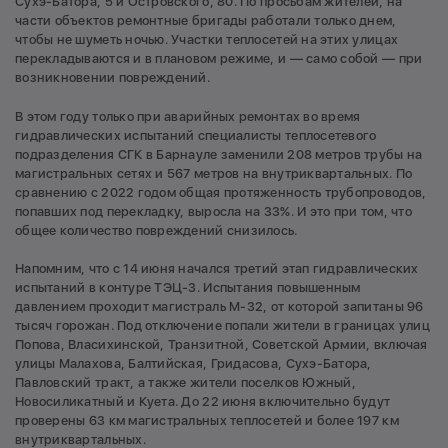
Сухэ-Батора, 5 и Островского, 80. По просьбам жителей, на
части объектов ремонтные бригады работали только днем,
чтобы не шуметь ночью. Участки теплосетей на этих улицах
перекладываются и в плановом режиме, и — само собой — при
возникновении повреждений.
В этом году только при аварийных ремонтах во время
гидравлических испытаний специалисты теплосетевого
подразделения СГК в Барнауле заменили 208 метров трубы на
магистральных сетях и 567 метров на внутриквартальных. По
сравнению с 2022 годом общая протяженность трубопроводов,
попавших под перекладку, выросла на 33%. И это при том, что
общее количество повреждений снизилось.
Напомним, что с 14 июня начался третий этап гидравлических
испытаний в контуре ТЭЦ-3. Испытания повышенным
давлением проходит магистраль М-32, от которой запитаны 96
тысяч горожан. Под отключение попали жители в границах улиц
Попова, Власихинской, Транзитной, Советской Армии, включая
улицы Малахова, Балтийская, Гридасова, Сухэ-Батора,
Павловский тракт, а также жители поселков Южный,
Новосиликатный и Куета. До 22 июня включительно будут
проверены 63 км магистральных теплосетей и более 197 км
внутриквартальных.