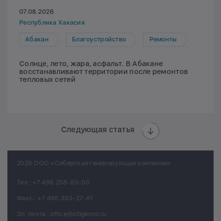
07.08.2026
Республика Хакасия
Абакан
Благоустройство
Ремонты
Солнце, лето, жара, асфальт. В Абакане
восстанавливают территории после ремонтов
тепловых сетей
Следующая статья
2026 ООО «Сибирская генерирующая компания»
Тел.:
+7 495 258-83-00
Факс.:
+7 495 363-27-81
Эл. почта.:
office@sibgenco.ru