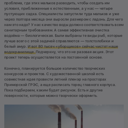
проблема, где этих мальков разводить, чтобы создать им
условия, приближенные к естественным, а у нас — четыре
пустующих садка. Специалисты запустили туда мальков и уже
через полтора месяца они выросли размером с ладонь. Для чего
нам это надо? У нас качество воды должно соответствовать всем
санитарным требованиям. А самая эффективная очистка
водоёма — биологическая. Были выбраны те виды рыб, которые
лучше всего с этой задачей справляются — толстолобики и
белый амур.
И вот 80 тысяч
«
уборщиков» сейчас чистят наше
водохранилище.
Подчеркну, что это не разовая акция. Этот
проект теперь осуществляется на постоянной основе.
Конечно, планируется большое количество творческих
конкурсов и проектов. С художественной школой есть
совместная идея провести летний пленэр на просторах
Приморской ГРЭС, а еще расписать торец главного корпуса.
Пока подбираем, каким будет рисунок. Есть и другие
поверхности, которые можно творчески оформить.