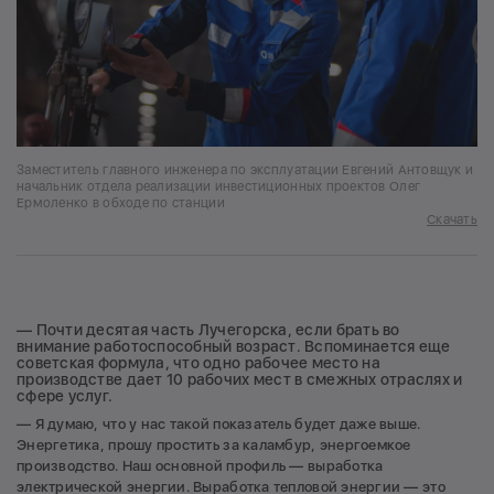
Заместитель главного инженера по эксплуатации Евгений Антовщук и
начальник отдела реализации инвестиционных проектов Олег
Ермоленко в обходе по станции
Скачать
— Почти десятая часть Лучегорска, если брать во
внимание работоспособный возраст. Вспоминается еще
советская формула, что одно рабочее место на
производстве дает 10 рабочих мест в смежных отраслях и
сфере услуг.
— Я думаю, что у нас такой показатель будет даже выше.
Энергетика, прошу простить за каламбур, энергоемкое
производство. Наш основной профиль — выработка
электрической энергии. Выработка тепловой энергии — это