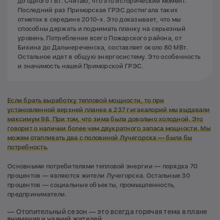
до одного ГВт. Считаю, что это исторический момент.
Последний раз Приморская ГРЭС достигала таких
отметок в середине 2010-х. Это доказывает, что мы
способны держать и поднимать планку на серьезный
уровень. Потребление всего Пожарского района, от
Бикина до Дальнереченска, составляет около 80 МВт.
Остальное идет в общую энергосистему. Это особенность
и значимость нашей Приморской ГРЭС.
Если брать выработку тепловой мощности, то при
установленной верхней планке в 237 гигакалорий мы выдавали
максимум 98. При том, что зима была довольно холодной. Это
говорит о наличии более чем двукратного запаса мощности. Мы
можем отапливать два с половиной Лучегорска — была бы
потребность.
Основными потребителями тепловой энергии — порядка 70
процентов — являются жители Лучегорска. Остальные 30
процентов — социальные объекты, промышленность,
предприниматели.
— Отопительный сезон — это всегда горячая тема в плане
внимания и чаяний жителей.