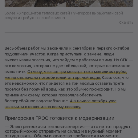
Более 70 процентов тепловых сетей Лучегорска выработали свой
ресурс и требуют полной замены
Скачать
Весь объем работ мы закончили к сентябрю и первого октября
подключили участок. Когда приступали к замене, люди
высказывали опасения, что зайдем с работами в зиму. Но СГК —
это компания, которая не дает обещаний, которые невозможно
выполнить.
Отмечу, что все три месяца, пока менялись трубы,
мы не отключали потребителей от горячей воды.
Казалось, что
это невозможно, что придется на три месяца оставить треть
поселка без горячей воды, как это обычно происходит. Но мы
применили схему, которая позволяла обеспечить
бесперебойное водоснабжение.
А в начале октября уже
включили отопление по всему поселку.
Приморская ГРЭС готовится к модернизации
— Электрическая и тепловая энергия — это не тот продукт,
который можно отправить на склад и в нужный момент
оттуда взять. Объем и качество требуются в моменте.