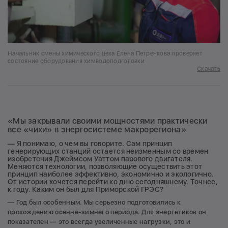
Начальник смены химического цеха Елена Петренкова проверяет
состояние оборудования химводоподготовки
Скачать
«Мы закрывали своими мощностями практически
все «чихи» в энергосистеме макрорегиона»
— Я понимаю, о чем вы говорите. Сам принцип
генерирующих станций остается неизменным со времен
изобретения Джеймсом Уаттом парового двигателя.
Меняются технологии, позволяющие осуществить этот
принцип наиболее эффективно, экономично и экологично.
От истории хочется перейти ко дню сегодняшнему. Точнее,
к году. Каким он был для Приморской ГРЭС?
— Год был особенным. Мы серьезно подготовились к
прохождению осенне-зимнего периода. Для энергетиков он
показателен — это всегда увеличенные нагрузки, это и