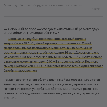
Ремонт турбинного оборудования шестого энергоблока
Скачать
— Логичный вопрос — что даст капитальный ремонт двух
энергоблоков Приморской ГРЭС?
—
В прошлом году был проведен капитальный ремонт
энергоблока №5. Удобный пример для сравнения. Пятый
энергоблок имеет паспортную мощность в 210 МВт. Он не
достигал таких показателей последние 16 лет. До ремонта его
максимум был технологическим минимумом — 120 МВт. Сейчас
в пиковые моменты он свои 210 МВт несет спокойно. Без него
выход Приморской ГРЭС на пиковый показатель в один гигаватт
был бы маловероятен.
Ремонт шестого энергоблока даст такой же эффект. Создается
запас прочности, возможность проводить модернизацию без
потери качества и ущерба выработке. Ведь помимо ремонтов
основного оборудования мы вели подготовку к модернизации
станции.