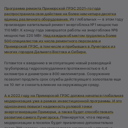
Программа ремонта Приморской ГРЭС 2021-го года
распространила свое действие на более чем четыре десятка
единиц различного оборудования.
Из глобальных — в этом году
произведен капитальный ремонт энергоблока №1 мощностью
110 МВт. К концу года завершатся работы на энергоблоке №6
мощностью 220 МВт.
Над каждым объектом трудились более
500 специалистов из числа ремонтного персонала и
Приморской ГРЭС, в том числе и прибывших в Лучегорск из
многих городов Дальнего Востока и Сибири.
Готовится к введению в эксплуатацию новый разводящий
трубопровод гидрозолоудаления протяженностью в 4,4
километра и диаметром в 800 миллиметров. Сооружение
позволит продлить срок службы действующего золоотвала еще
на 10 лет и снизить влияние на окружающую среду.
А в 2022 году на Приморской ГРЭС должна начаться глобальная
модернизация уже в рамках инвестиционной программы. И это
однозначно повысит надежность узловой точки
энергогенерации Приморья, а также будет способствовать
развитию самого Лучегорска.
Планируется, что в период
модернизации в поселок будет привлечено дополнительно