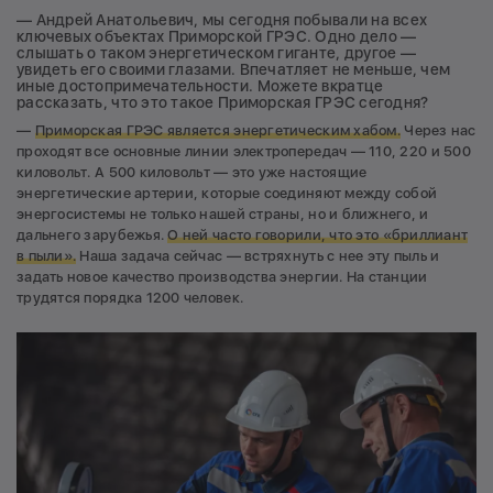
— Андрей Анатольевич, мы сегодня побывали на всех
ключевых объектах Приморской ГРЭС. Одно дело —
слышать о таком энергетическом гиганте, другое —
увидеть его своими глазами. Впечатляет не меньше, чем
иные достопримечательности. Можете вкратце
рассказать, что это такое Приморская ГРЭС сегодня?
—
Приморская ГРЭС является энергетическим хабом.
Через нас
проходят все основные линии электропередач — 110, 220 и 500
киловольт. А 500 киловольт — это уже настоящие
энергетические артерии, которые соединяют между собой
энергосистемы не только нашей страны, но и ближнего, и
дальнего зарубежья.
О ней часто говорили, что это
«бриллиант
в пыли»
.
Наша задача сейчас — встряхнуть с нее эту пыль и
задать новое качество производства энергии. На станции
трудятся порядка 1200 человек.