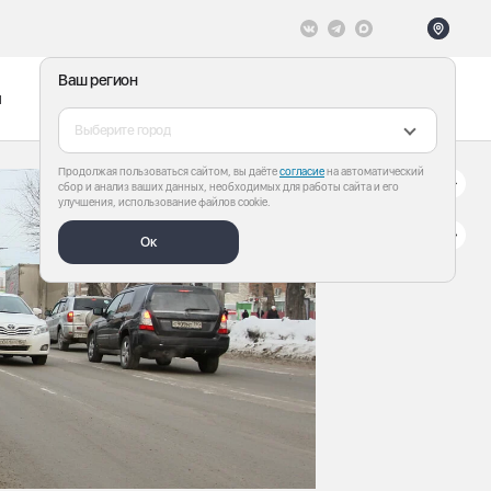
Ваш регион
ы
Меню
Все теги
Выберите город
Продолжая пользоваться сайтом, вы даёте
согласие
на автоматический
сбор и анализ ваших данных, необходимых для работы сайта и его
улучшения, использование файлов cookie.
Ок