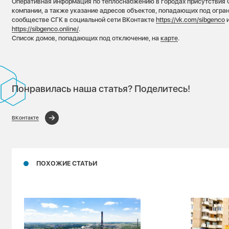
Оперативная информация по теплоснабжению в городах присутствия
компании, а также указание адресов объектов, попадающих под огран
сообществе СГК в социальной сети ВКонтакте
https://vk.com/sibgenco
и
https://sibgenco.online/
.
Список домов, попадающих под отключение, на
карте
.
Понравилась наша статья? Поделитесь!
ВКонтакте
ПОХОЖИЕ СТАТЬИ