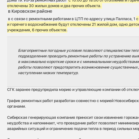
дома 19. Из-за ремонтных работ
с 10.00 до 18.00 от отопления и гор
отключены 30 жилых домов и два прочих объекта.
в Кировском районе
в с связи с ремонтными работами в ЦТП по адресу улица Палласа, 1
с
и горячего водоснабжения будут отключены 21 жилой дом, одно детск
учреждения, 6 прочих объектов.
Благоприятные погодные условия позволяют специалистам теп
подразделения проводить ремонтные работы по устранению вы
в максимально короткие сроки и с минимальными неудобствами 
работы позволяют предотвратить возникновение существенных 
наступлении низких температур.
СГК заранее предупредила мэрию и управляющие компании об отключ
График ремонтных работ разработан совместно с мэрией Новосибирс
органами.
Сибирская генерирующая компания приносит свои извинения горожа
неудобства и напоминает, что проведение работ позволяет минимизир
аварийных ситуаций и ограничения подачи тепла в период сильных мо