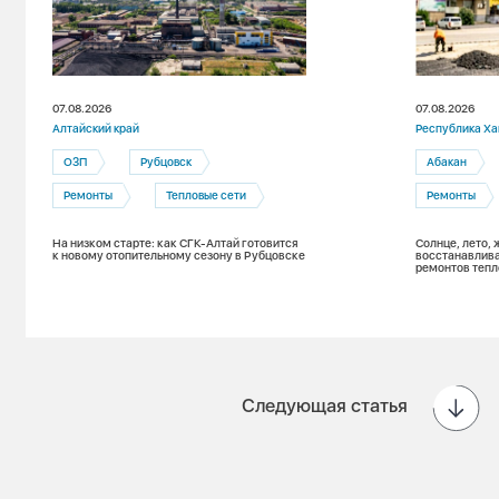
07.08.2026
07.08.2026
Алтайский край
Республика Ха
ОЗП
Рубцовск
Абакан
Ремонты
Тепловые сети
Ремонты
На низком старте: как СГК-Алтай готовится
Солнце, лето, 
к новому отопительному сезону в Рубцовске
восстанавлива
ремонтов тепл
Следующая статья