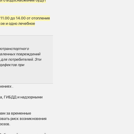
ячего водоснабжения будут
 11.00 до 14.00 от отопления
ое и одно лечебное
лотранспортного
явленных повреждений
для потребителей. Эти
дефектов при
ениях .
ка, ГИБДД и надзорными
нам за временные
овать риск возникновения
розов.