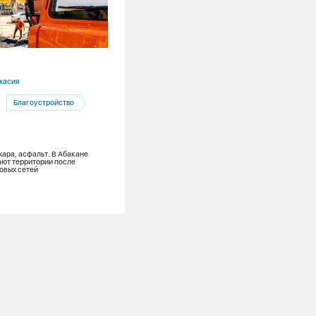
06.08.2026
касия
Красноярский край
Благоустройство
Красноярск
Тепловые сети
Глава Красноярска проверил подгото
системы теплоснабжения к зиме
жара, асфальт. В Абакане
ют территории после
овых сетей