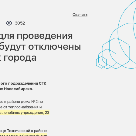
Скачать
мментариев:
Просмотров:
3052
 для проведения
 будут отключены
х города
ного подразделения СГК
ах Новосибирска.
ре в районе дома №2 по
е от теплоснабжения и
ва лечебных учреждения, 23
ице Технической в районе