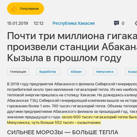
Популярное
15.01.2019
12:12
Республика Хакасия
Коммен
0
Почти три миллиона гигак
произвели станции Абакан
Кызыла в прошлом году
Генерация
Выработка
Абакан
Минусинск
Кызы
В 2018 году предприятия Абаканского филиала Сибирской генерирую
потребителей около трех миллионов гигакалорий тепла. Из них наибо
тепловой энергии пришлась на столицу Хакасии. Не дожидаясь календ
Абаканская ТЭЦ Сибирской генерирующей компании вышла на истори
горожанам более 1 млн. 740 тысяч гигакалорий тепла. Объемы теплор
другими предприятиями Абаканского филиала за прошедший год, так
значения предыдущего года:
около 600 тысяч гигакалорий тепла был
Минусинска, чуть больше 552 тысяч – кызылчанам.
СИЛЬНЕЕ МОРОЗЫ –– БОЛЬШЕ ТЕПЛА