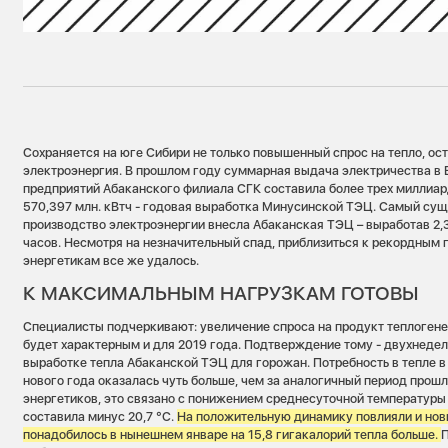
Сохраняется на юге Сибири не только повышенный спрос на тепло, ос
электроэнергия. В прошлом году суммарная выдача электричества в 
предприятий Абаканского филиала СГК составила более трех миллиард
570,397 млн. кВтч - годовая выработка Минусинской ТЭЦ. Самый су
производство электроэнергии внесла Абаканская ТЭЦ – выработав 2,
часов. Несмотря на незначительный спад, приблизиться к рекордным 
энергетикам все же удалось.
К МАКСИМАЛЬНЫМ НАГРУЗКАМ ГОТОВЫ
Специалисты подчеркивают: увеличение спроса на продукт теплоге
будет характерным и для 2019 года. Подтверждение тому - двухнедел
выработке тепла Абаканской ТЭЦ для горожан. Потребность в тепле в
нового года оказалась чуть больше, чем за аналогичный период прошл
энергетиков, это связано с понижением среднесуточной температуры 
составила минус 20,7 °С.
На положительную динамику повлияли и нов
понадобилось в нынешнем январе на 15,8 гигакалорий тепла больше.
П