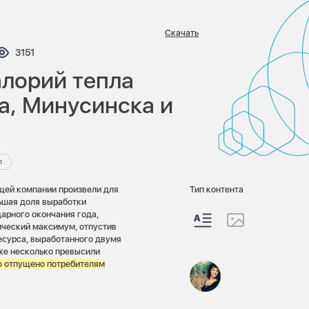
Скачать
тариев:
Просмотров:
3151
алорий тепла
а, Минусинска и
л
щей компании произвели для
Тип контента
льшая доля выработки
арного окончания года,
ческий максимум, отпустив
есурса, выработанного двумя
же несколько превысили
о отпущено потребителям