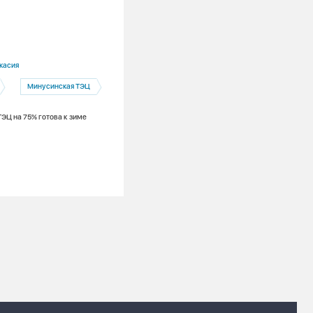
31.07.2026
касия
Красноярский край
Минусинская ТЭЦ
Минусинск
Абакан
Социальная ответственность
ЭЦ на 75% готова к зиме
Команда проекта «Чистые скалы.
Безопасный маршрут» продолжает
приводить в порядок береговые склон
Енисея при поддержке Фонда Мельни