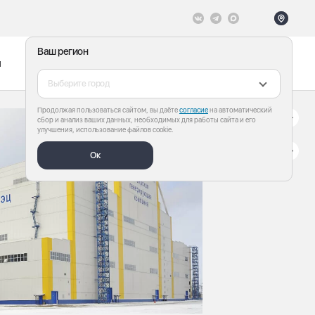
Ваш регион
ы
Меню
Все теги
Выберите город
Продолжая пользоваться сайтом, вы даёте
согласие
на автоматический
сбор и анализ ваших данных, необходимых для работы сайта и его
улучшения, использование файлов cookie.
Ок