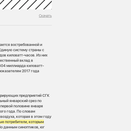
Скачать
тается востребованной и
Единую систему страны с
ов киловатт-часов. Из них
щественный вклад в
304 миллиарда киловатт-
показателям 2017 года
нерирующих предприятий СГК
ьный январский срез по
 первой половине января
ого года. По словам
воздуха, которая в этом году
ые потребители, которым
о данным синоптиков, юг