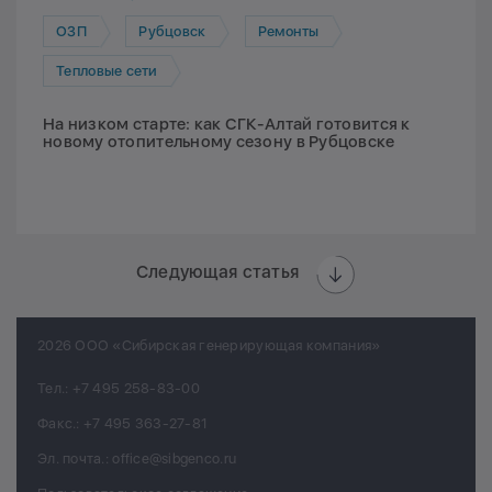
ОЗП
Рубцовск
Ремонты
Тепловые сети
На низком старте: как СГК-Алтай готовится к
новому отопительному сезону в Рубцовске
Следующая статья
2026 ООО «Сибирская генерирующая компания»
Тел.:
+7 495 258-83-00
Факс.:
+7 495 363-27-81
Эл. почта.:
office@sibgenco.ru