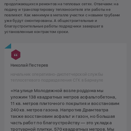
продолжающихся ремонтов на тепловых сетях. Отвечаем: на
подачу и транспортировку теплоносителя эти работы не
повлияют. Как минимум в металле участки с новыми трубами
уже будут смонтированы. А общестроительные и
благоустроительные работы подрядчики завершат в
установленные контрактом сроки.
Николай Пестерев
начальник оперативно-диспетчерской службы
теплосетевого подразделения СГК в Барнауле
«На улице Молодежной возле роддома мы
уложим 138 квадратных метров асфальтобетона,
11 кв. метров плиточного покрытия и восстановим
240 кв. метров газона. Напротив Драмтеатра
также восстановим асфальт и газон, но большая
часть работ по благоустройству — это укладка
тротуарной плитки, 570 квадратных метров. Мы