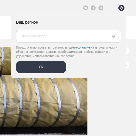
Ваш регион
ы
Меню
Все теги
Выберите город
Продолжая пользоваться сайтом, вы даёте
согласие
на автоматический
сбор и анализ ваших данных, необходимых для работы сайта и его
улучшения, использование файлов cookie.
Ок