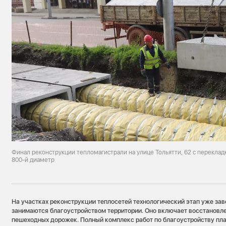
Финал реконструкции тепломагистрали на улице Тольятти, 62 с переклад
800-й диаметр
На участках реконструкции теплосетей технологический этап уже за
занимаются благоустройством территории. Оно включает восстановлен
пешеходных дорожек. Полный комплекс работ по благоустройству пла