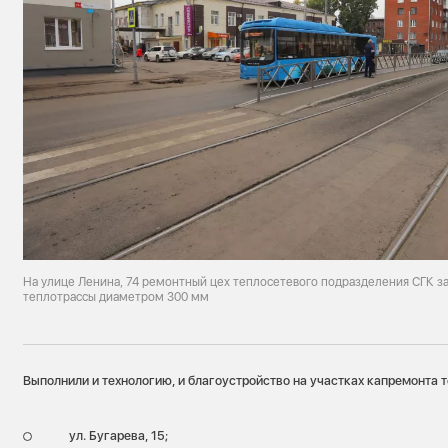
На улице Ленина, 74 ремонтный цех теплосетевого подразделения СГК з
теплотрассы диаметром 300 мм
Выполнили и технологию, и благоустройство на участках капремонта 
ул. Бугарева, 15;