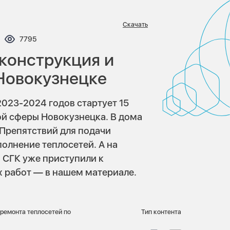
Скачать
ентариев:
Просмотров:
7795
еконструкция и
Новокузнецке
2023-2024 годов стартует 15
ой сферы Новокузнецка. В дома
 Препятствий для подачи
полнение теплосетей. А на
 СГК уже приступили к
х работ — в нашем материале.
 ремонта теплосетей по
Тип контента