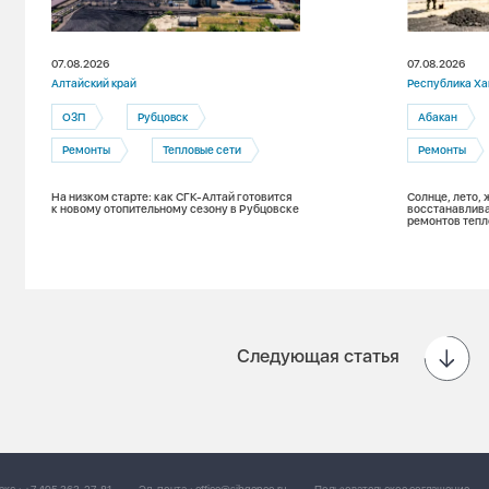
07.08.2026
07.08.2026
Алтайский край
Республика Ха
ОЗП
Рубцовск
Абакан
Ремонты
Тепловые сети
Ремонты
На низком старте: как СГК-Алтай готовится
Солнце, лето, 
к новому отопительному сезону в Рубцовске
восстанавлива
ремонтов тепл
Следующая статья