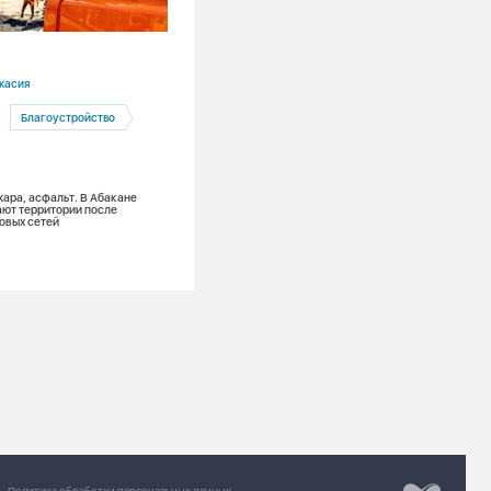
06.08.2026
касия
Красноярский край
Благоустройство
Красноярск
Тепловые сети
Глава Красноярска проверил подгото
системы теплоснабжения к зиме
жара, асфальт. В Абакане
ют территории после
овых сетей
Разработка сайт
Chipsa