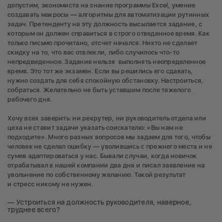
допустим, экономиста на знание программы Excel, умение
создавать макросы — алгоритмы для автоматизации рутинных
задач. Претенденту на эту должность высылается задание, с
которым он должен справиться в строго отведенное время. Как
только письмо прочитано, отсчет начался. Никто не сделает
скидку на то, что вас отвлекли, либо случилось что-то
непредвиденное. Задание нельзя выполнять неопределенное
время. Это тот же экзамен. Если вы решились его сдавать,
нужно создать для себя спокойную обстановку. Настроиться,
собраться. Желательно не быть уставшим после тяжелого
рабочего дня.
Хочу всех заверить: ни рекрутер, ни руководитель отдела или
цеха не ставит задачи указать соискателю: «Вы нам не
подходите». Много разных вопросов мы задаем для того, чтобы
человек не сделал ошибку — уволившись с прежнего места и не
сумев адаптироваться у нас. Бывали случаи, когда новичок
отрабатывал в нашей компании два дня и писал заявление на
увольнение по собственному желанию. Такой результат
и стресс никому не нужен.
— Устроиться на должность руководителя, наверное,
труднее всего?