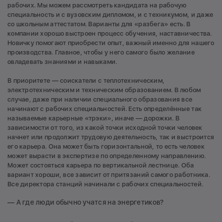
рабочих. Мы можем рассмотреть кандидата на рабочую
специальность и с вузовским дипломом, и с техникумом, и даже
со школьным аттестатом. Варианты для «разбега» есть. В
компании хорошо выстроен процесс обучения, наставничества.
Новичку помогают приобрести опыт, важный именно для нашего
производства. Главное, чтобы у него самого было желание
овладевать знаниями и навыками.
В приоритете — соискатели с теплотехническим,
электротехническим и техническим образованием. В любом
случае, даже при наличии специального образования все
начинают с рабочих специальностей. Есть определённые так
называемые карьерные «трэки», иначе — дорожки. В
зависимости от того, из какой точки исходной точки человек
начнет или продолжит трудовую деятельность, так и выстроится
его карьера. Она может быть горизонтальной, то есть человек
может вырасти в экспертизе по определенному направлению.
Может состояться карьера по вертикальной лестнице. Оба
вариант хороши, все зависит от притязаний самого работника.
Все директора станций начинали с рабочих специальностей.
— А где люди обычно учатся на энергетиков?