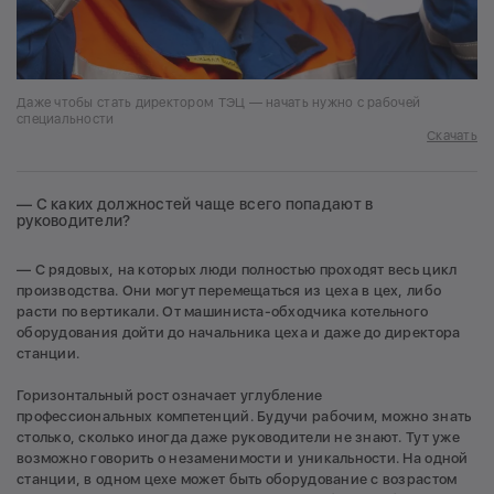
Даже чтобы стать директором ТЭЦ — начать нужно с рабочей
специальности
Скачать
— С каких должностей чаще всего попадают в
руководители?
— С рядовых, на которых люди полностью проходят весь цикл
производства. Они могут перемещаться из цеха в цех, либо
расти по вертикали. От машиниста-обходчика котельного
оборудования дойти до начальника цеха и даже до директора
станции.
Горизонтальный рост означает углубление
профессиональных компетенций. Будучи рабочим, можно знать
столько, сколько иногда даже руководители не знают. Тут уже
возможно говорить о незаменимости и уникальности. На одной
станции, в одном цехе может быть оборудование с возрастом