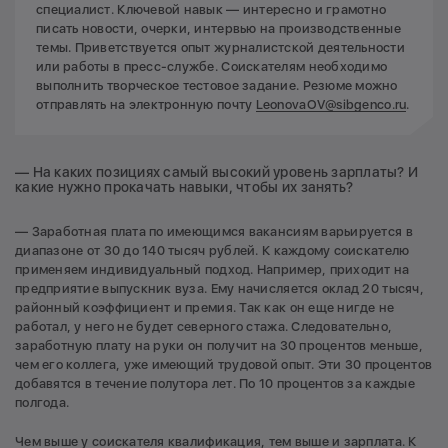
специалист. Ключевой навык — интересно и грамотно
писать новости, очерки, интервью на производственные
темы. Приветствуется опыт журналистской деятельности
или работы в пресс-службе. Соискателям необходимо
выполнить творческое тестовое задание. Резюме можно
отправлять на электронную почту
LeonovaOV@sibgenco.ru
.
— На каких позициях самый высокий уровень зарплаты? И
какие нужно прокачать навыки, чтобы их занять?
— Заработная плата по имеющимся вакансиям варьируется в
диапазоне от 30 до 140 тысяч рублей. К каждому соискателю
применяем индивидуальный подход. Например, приходит на
предприятие выпускник вуза. Ему начисляется оклад 20 тысяч,
районный коэффициент и премия. Так как он еще нигде не
работал, у него не будет северного стажа. Следовательно,
заработную плату на руки он получит на 30 процентов меньше,
чем его коллега, уже имеющий трудовой опыт. Эти 30 процентов
добавятся в течение полутора лет. По 10 процентов за каждые
полгода.
Чем выше у соискателя квалификация, тем выше и зарплата. К