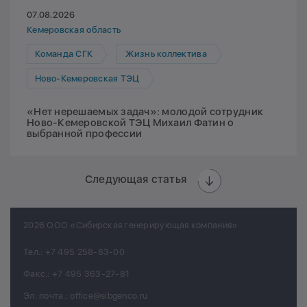
07.08.2026
Кемеровская область
Команда СГК
Жизнь коллектива
Ново-Кемеровская ТЭЦ
«Нет нерешаемых задач»: молодой сотрудник
Ново-Кемеровской ТЭЦ Михаил Фатин о
выбранной профессии
Следующая статья
2026 ООО «Сибирская генерирующая компания»
Тел.:
+7 495 258-83-00
Факс.:
+7 495 363-27-81
Эл. почта.:
office@sibgenco.ru