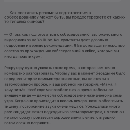
— Как составить резюме и подготовиться к
собеседованию? Может быть, вы предостережете от каких-
то типовых ошибок?
— О том, как подготовиться к собеседованию, выложено много
видеороликов на YouTube. Консультанты дают довольно
подробные и верные рекомендации. Я бы хотела дать несколько
советов по прохождению собеседований в online, которые мы
иногда практикуем.
Рекрутеру нужно указать такое время, в которое вам точно
комфортно разговаривать. Чтобы у вас в момент беседы не было
перед монитором компьютера животных, вы не стояли в
автомобильной пробке, и ваш ребенок не говорил: «Мама, я
хочу пить!». Необходимо позаботиться о презентабельном
внешнем виде — даже если собеседование назначено на семь
утра. Когда оно происходит в восемь вечера, важно обеспечить
тишину: посторонние звуки очень мешают. Убеждалась много
раз: кандидат может подходить по всем параметрам, но если он
не смог сразу произвести хорошее впечатление, ситуацию
потом сложно исправить.