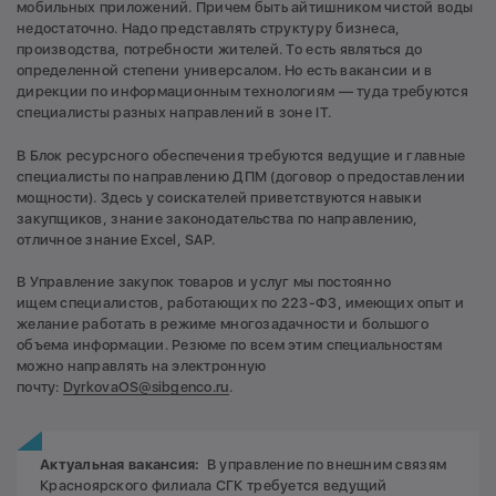
мобильных приложений. Причем быть айтишником чистой воды
недостаточно. Надо представлять структуру бизнеса,
производства, потребности жителей. То есть являться до
определенной степени универсалом. Но есть вакансии и в
дирекции по информационным технологиям — туда требуются
специалисты разных направлений в зоне IT.
В Блок ресурсного обеспечения требуются ведущие и главные
специалисты по направлению ДПМ (договор о предоставлении
мощности). Здесь у соискателей приветствуются навыки
закупщиков, знание законодательства по направлению,
отличное знание Excel, SAP.
В Управление закупок товаров и услуг мы постоянно
ищем специалистов, работающих по 223-ФЗ, имеющих опыт и
желание работать в режиме многозадачности и большого
объема информации. Резюме по всем этим специальностям
можно направлять на электронную
почту:
DyrkovaOS@sibgenco.ru
.
Актуальная вакансия:
В управление по внешним связям
Красноярского филиала СГК требуется ведущий