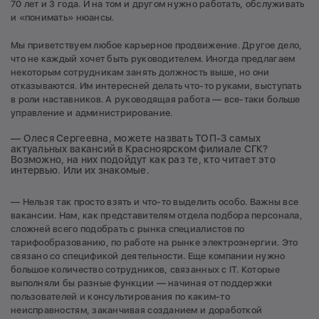
70 лет и 3 года. И на том и другом нужно работать, обслуживать
и «понимать» нюансы.
Мы приветствуем любое карьерное продвижение. Другое дело,
что не каждый хочет быть руководителем. Иногда предлагаем
некоторым сотрудникам занять должность выше, но они
отказываются. Им интересней делать что-то руками, выступать
в роли наставников. А руководящая работа — все-таки больше
управление и администрирование.
— Олеся Сергеевна, можете назвать ТОП-3 самых
актуальных вакансий в Красноярском филиале СГК?
Возможно, на них подойдут как раз те, кто читает это
интервью. Или их знакомые.
— Нельзя так просто взять и что-то выделить особо. Важны все
вакансии. Нам, как представителям отдела подбора персонала,
сложней всего подобрать с рынка специалистов по
тарифообразованию, по работе на рынке электроэнергии. Это
связано со спецификой деятельности. Еще компании нужно
большое количество сотрудников, связанных с IT. Которые
выполняли бы разные функции — начиная от поддержки
пользователей и консультирования по каким-то
неисправностям, заканчивая созданием и доработкой