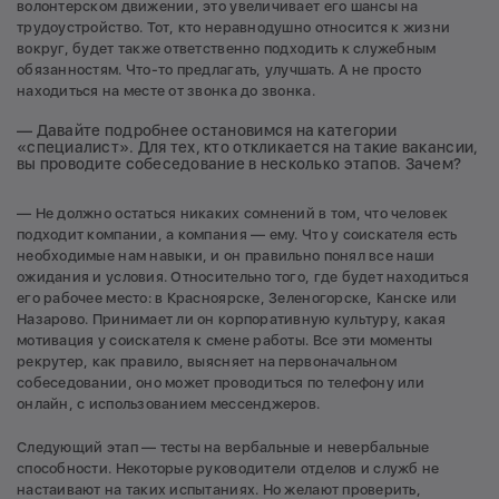
волонтерском движении, это увеличивает его шансы на
трудоустройство. Тот, кто неравнодушно относится к жизни
вокруг, будет также ответственно подходить к служебным
обязанностям. Что-то предлагать, улучшать. А не просто
находиться на месте от звонка до звонка.
— Давайте подробнее остановимся на категории
«специалист». Для тех, кто откликается на такие вакансии,
вы проводите собеседование в несколько этапов. Зачем?
— Не должно остаться никаких сомнений в том, что человек
подходит компании, а компания — ему. Что у соискателя есть
необходимые нам навыки, и он правильно понял все наши
ожидания и условия. Относительно того, где будет находиться
его рабочее место: в Красноярске, Зеленогорске, Канске или
Назарово. Принимает ли он корпоративную культуру, какая
мотивация у соискателя к смене работы. Все эти моменты
рекрутер, как правило, выясняет на первоначальном
собеседовании, оно может проводиться по телефону или
онлайн, с использованием мессенджеров.
Следующий этап — тесты на вербальные и невербальные
способности. Некоторые руководители отделов и служб не
настаивают на таких испытаниях. Но желают проверить,