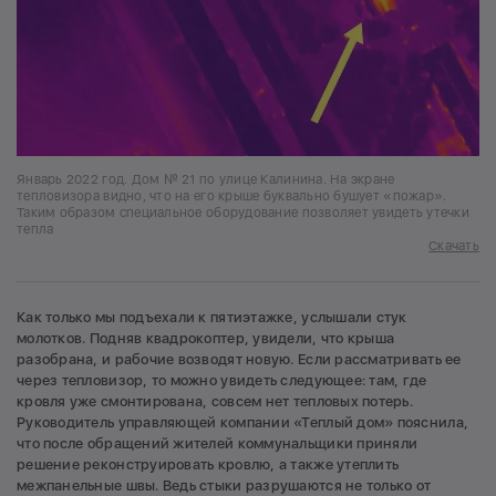
Январь 2022 год. Дом № 21 по улице Калинина. На экране
тепловизора видно, что на его крыше буквально бушует «пожар».
Таким образом специальное оборудование позволяет увидеть утечки
тепла
Скачать
Как только мы подъехали к пятиэтажке, услышали стук
молотков. Подняв квадрокоптер, увидели, что крыша
разобрана, и рабочие возводят новую. Если рассматривать ее
через тепловизор, то можно увидеть следующее: там, где
кровля уже смонтирована, совсем нет тепловых потерь.
Руководитель управляющей компании «Теплый дом» пояснила,
что после обращений жителей коммунальщики приняли
решение реконструировать кровлю, а также утеплить
межпанельные швы. Ведь стыки разрушаются не только от