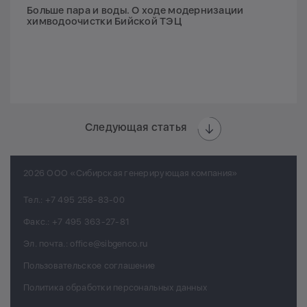
Больше пара и воды. О ходе модернизации
химводоочистки Бийской ТЭЦ
Следующая статья
2026 ООО «Сибирская генерирующая компания»
Тел.:
+7 495 258-83-00
Факс.:
+7 495 363-27-81
Эл. почта.:
office@sibgenco.ru
Пользовательское соглашение
Политика обработки персональных данных