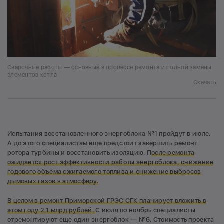
Сварочные работы — основные в процессе ремонта и полной замены
элементов котла
Скачать
Испытания восстановленного энергоблока №1 пройдут в июле.
А до этого специалистам еще предстоит завершить ремонт
ротора турбины и восстановить изоляцию. П
осле ремонта
ожидается рост эффективности работы энергоблока, снижение
годового объема сжигаемого топлива и снижение выбросов
дымовых газов в атмосферу.
В целом в ремонт Приморской ГРЭС СГК планирует вложить в
этом году 2,1 млрд рублей.
С июля по ноябрь специалисты
отремонтируют еще один энергоблок — №6. Стоимость проекта