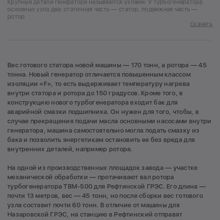
Крупные детали генератора называются узлами. У турбогенератора
основных узла два: статичная часть — статор, подвижная часть —
ротор
Скачать
Вес готового статора новой машины — 170 тонн, а ротора — 45
тонна. Новый генератор отличается повышенным классом
изоляции «F», то есть выдерживает температуру нагрева
внутри статора и ротора до 150 градусов. Кроме того, в
конструкцию нового турбогенератора входит бак для
аварийной смазки подшипника. Он нужен для того, чтобы, в
случае прекращения подачи масла основными насосами внутри
генератора, машина самостоятельно могла подать смазку из
бака и позволить энергетикам остановить ее без вреда для
внутренних деталей, например ротора.
На одной из производственных площадок завода — участке
механической обработки — протачивают вал ротора
турбогенератора ТВМ-500 для Рефтинской ГРЭС. Его длина —
почти 13 метров, вес — 45 тонн, но после сборки вес готового
узла составит почти 60 тонн. В отличие от машины для
Назаровской ГРЭС, на станцию в Рефтинский отправят