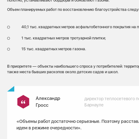
полотно, устанавливают бордюры и обновляют газоны.
Объем планируемых работ по восстановлению благоустройства след
40,1 тыс. квадратных метров асфальтобетонного покрытия на п
1 тыс. квадратных метров тротуарной плитки;
15 тыс. квадратных метров газона.
В приоритете — объекты наибольшего спроса у потребителей: террито
также места бывших раскопов около детских садов и школ.
Александр
директор теплосетевого п
Гросс
Барнауле
«Объемы работ достаточно серьезные. Поэтому расстав
идем в режиме очередности».