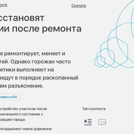
иев:
Просмотров:
1205
Скачать
сстановят
ии после ремонта
я ремонтирует, меняет и
тей. Однако горожан часто
гетики выполняют на
иведут в порядок раскопанный
аем разъяснение.
товка к ОЗП
стройство участков после
Тип контента
начального состояния с
рации города.
 укладывают новое дорожное