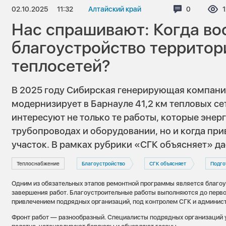
02.10.2025
11:32
Алтайский край
Комментар
0
Нас спрашивают: Когда во
благоустройство территор
теплосетей?
В 2025 году Сибирская генерирующая компани
модернизирует в Барнауле 41,2 км тепловых се
интересуют не только те работы, которые энер
трубопроводах и оборудовании, но и когда пр
участок. В рамках рубрики «СГК объясняет» д
Теплоснабжение
Благоустройство
СГК объясняет
Подго
Одним из обязательных этапов ремонтной программы является благоу
завершения работ. Благоустроительные работы выполняются до перво
привлечением подрядных организаций, под контролем СГК и админист
Фронт работ — разнообразный. Специалисты подрядных организаций