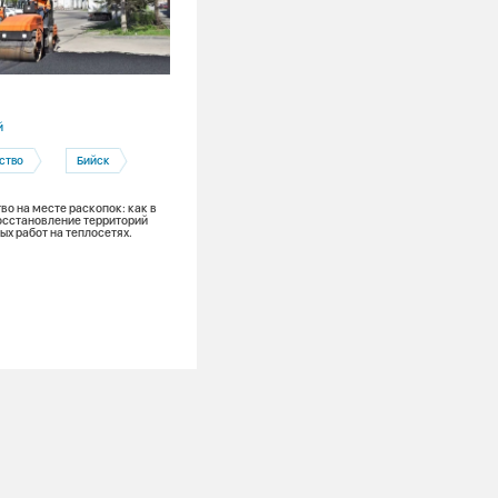
30.07.2026
й
Алтайский край
ство
Бийск
Барнаул
Барнаульская теплосетевая компания
во на месте раскопок: как в
осстановление территорий
Гидравлические испытания
ых работ на теплосетях.
ОЗП
Подготовка к ОЗП
Гидравлика, реконструкция теплосете
проверка домов – в мэрии Барнаула
обсудили подготовку городского хозя
к новому отопительному сезону