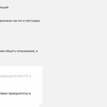
ующий:
роезжих частях и тротуарах;
рии общего пользования, а
одразделения СГК в
ляем приоритеты и