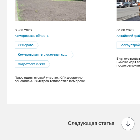
05.08.2026
04.08.2026
Кемеровская область
Алтайский кра
Кемерово
Благоустрой
Кемеровская теплосетевая компания
Благоустройст
Бийске идет в
Подготовка к ОЗП
после ремонтн
Плюс один готовый участок: СГК досрочно
обновила 400 метров теплосети в Кемерове
Следующая статья