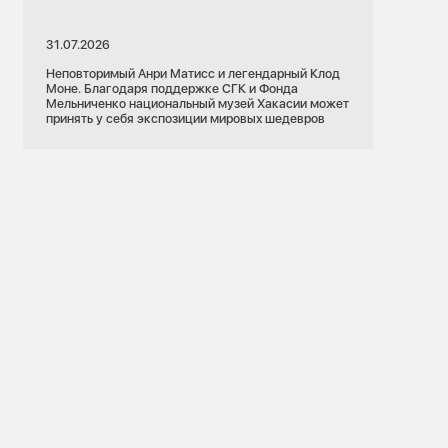
31.07.2026
Неповторимый Анри Матисс и легендарный Клод
Моне. Благодаря поддержке СГК и Фонда
21.07.2026
Мельниченко национальный музей Хакасии может
Кемеровская область
принять у себя экспозиции мировых шедевров
Кемеровская ГРЭС
я
Кемерово
Подготовка к ОЗП
Ремонты
 робот
Котловой метод: на Кемеровской ГРЭС
сети СГК
продолжается ремонт котельного
оборудования