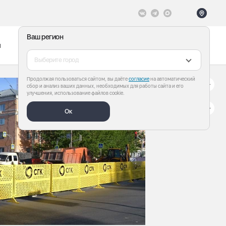
Ваш регион
ы
Меню
Все теги
Выберите город
Продолжая пользоваться сайтом, вы даёте
согласие
на автоматический
сбор и анализ ваших данных, необходимых для работы сайта и его
улучшения, использование файлов cookie.
Ок