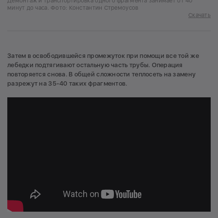
Демонтаж и транспортировка одного фрагмента занимает от 40
минут до часа. Фото: Константин Стремоусов
Скачать
Затем в освободившейся промежуток при помощи все той же
лебедки подтягивают остальную часть трубы. Операция
повторяется снова. В общей сложности теплосеть на замену
разрежут на 35-40 таких фрагментов.