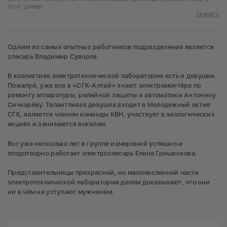
Олег Шмерт
Скачать
Одним из самых опытных работников подразделения является
слесарь Владимир Суворов.
В коллективе электротехнической лаборатории есть и девушки.
Пожалуй, уже все в «СГК-Алтай» знают электромонтёра по
ремонту аппаратуры, релейной защиты и автоматики Антонину
Сичкарёву. Талантливая девушка входит в Молодежный актив
СГК, является членом команды КВН, участвует в экологических
акциях и занимается вокалом.
Вот уже несколько лет в группе измерений успешно и
плодотворно работает электрослесарь Елена Гришенкова.
Представительницы прекрасной, но малочисленной части
электротехнической лаборатории делом доказывают, что они
ни в чём не уступают мужчинам.