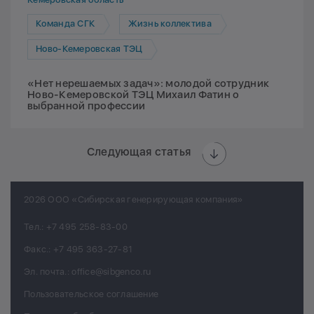
Команда СГК
Жизнь коллектива
Ново-Кемеровская ТЭЦ
«Нет нерешаемых задач»: молодой сотрудник
Ново-Кемеровской ТЭЦ Михаил Фатин о
выбранной профессии
Следующая статья
2026 ООО «Сибирская генерирующая компания»
Тел.:
+7 495 258-83-00
Факс.:
+7 495 363-27-81
Эл. почта.:
office@sibgenco.ru
Пользовательское соглашение