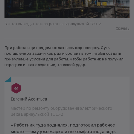
Вот так выглядит котлоагрегат на Барнаульской ТЭЦ-2
Скачать
При работающих рядом котлах весь жар наверху. Суть
поставленной задачи как раз и состоит в том, чтобы создать
приемлемые условия для работы. Чтобы работник не получил
перегрев и, как следствие, тепловой удар.
Евгений Акентьев
мастер по ремонту оборудования электрического
цеха Барнаульской ТЭЦ-2
«Работник туда поднялся, подготовил рабочее
место — ему уже жарко и не комфортно, а ведь