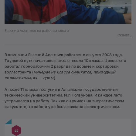
Евгений Акентьев на рабочем месте
Скачать
В компании Евгений Акентьев работает с августа 2008 года.
Трудовой путь начал еще в школе, после 10 класса. Целое лето
работал горнорабочим 2 разряда по добыче и сортировки
волластонита (
минерал из класса силикатов, природный
силикат кальция — прим
.).
А после 11 класса поступил в Алтайский государственный
технический университет им. И.И.Ползунова. И каждое лето
устраивался на работу. Так как он учился на энергетическом
факультете, то работа уже была связана с электричеством.