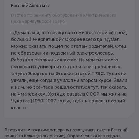
Евгений Акентьев
мастер по ремонту оборудования электрического
цеха Барнаульской ТЭЦ-2
«Думал ли я, что свяжу свою жизнь с этой сферой,
большой энергетикой? Скорее всего да. Думал.
Можно сказать, пошел по стопам родителей. Отец
по образовании подземный электрослесарь.
Работал в различных шахтах. На момент моего
выпуска из университета родители трудились в
«ЧукотЭнерго» на Эгвекинотской ГРЭС. Туда они
уехали, еще когда я учился на втором курсе. Звали
к ним, но все-таки решил остаться тут, так сказать,
на «материке». Хотя до развала СССР мы жили на
Чукотке (1989-1993 годы), где я и пошел в первый
класс».
В результате практически сразу после университета Евгений
пришел в большую энергетику. Обратился в отдел кадров