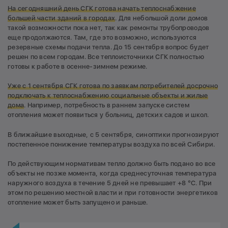
На сегодняшний день СГК готова начать теплоснабжение
большей части зданий в городах
. Для небольшой доли домов
такой возможности пока нет, так как ремонты трубопроводов
еще продолжаются. Там, где это возможно, используются
резервные схемы подачи тепла. До 15 сентября вопрос будет
решен по всем городам. Все теплоисточники СГК полностью
готовы к работе в осенне-зимнем режиме.
Уже с 1 сентября СГК готова по заявкам потребителей досрочно
подключать к теплоснабжению социальные объекты и жилые
дома
. Например, потребность в раннем запуске систем
отопления может появиться у больниц, детских садов и школ.
В ближайшие выходные, с 5 сентября, синоптики прогнозируют
постепенное понижение температуры воздуха по всей Сибири.
По действующим нормативам тепло должно быть подано во все
объекты не позже момента, когда среднесуточная температура
наружного воздуха в течение 5 дней не превышает +8 °С. При
этом по решению местной власти и при готовности энергетиков
отопление может быть запущено и раньше.