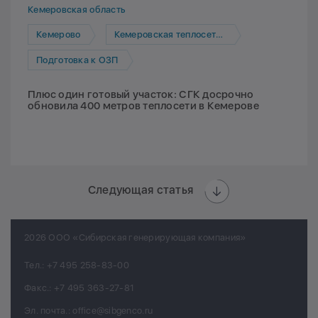
Кемеровская область
Кемерово
Кемеровская теплосетевая компания
Подготовка к ОЗП
Плюс один готовый участок: СГК досрочно
обновила 400 метров теплосети в Кемерове
Следующая статья
2026 ООО «Сибирская генерирующая компания»
Тел.:
+7 495 258-83-00
Факс.:
+7 495 363-27-81
Эл. почта.:
office@sibgenco.ru