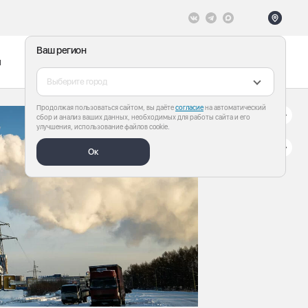
Ваш регион
ы
Меню
Все теги
Выберите город
Продолжая пользоваться сайтом, вы даёте
согласие
на автоматический
сбор и анализ ваших данных, необходимых для работы сайта и его
улучшения, использование файлов cookie.
Ок