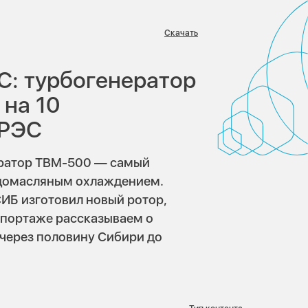
Скачать
в:
С: турбогенератор
 на 10
ГРЭС
ератор ТВМ-500 — самый
одомасляным охлаждением.
ИБ изготовил новый ротор,
репортаже рассказываем о
 через половину Сибири до