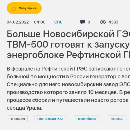
Популярное
04.02.2022
04:00
СГК
Комментариев:
0
Просмотро
4339
Больше Новосибирской ГЭ
ТВМ-500 готовят к запуску
энергоблоке Рефтинской 
В феврале на Рефтинской ГРЭС запускают ген
большой по мощности в России генератор с в
Специально для него новосибирский завод ЭЛС
производство
которого заняло 10 месяцев. В 
процессе сборки и путешествии нового ротора
сердца Урала.
Генерация
Рефтинская ГРЭС
Новосибирск
Ремонты