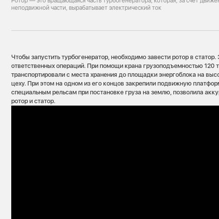
Ротор — это вращающаяся часть турбогенератора, которая, за счет движе
неподвижной части, вырабатывает электрический ток
Чтобы запустить турбогенератор, необходимо завести ротор в статор.
ответственных операций. При помощи крана грузоподъемностью 120 т
транспортировали с места хранения до площадки энергоблока на выс
цеху. При этом на одном из его концов закрепили подвижную платформ
специальным рельсам при постановке груза на землю, позволила акку
ротор и статор.