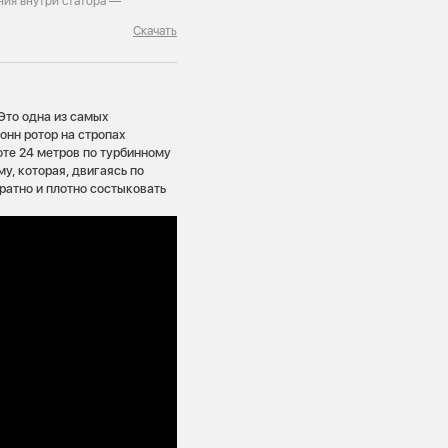
ния внутри статора —
Скачать
 Это одна из самых
онн ротор на стропах
оте 24 метров по турбинному
у, которая, двигаясь по
ратно и плотно состыковать