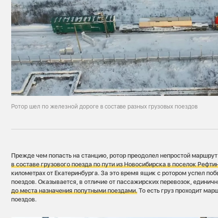
Ротор шел по железной дороге в составе разных грузовых поездов
Прежде чем попасть на станцию, ротор преодолел непростой маршрут
в составе грузового поезда по пути из Новосибирска в поселок Рефти
километрах от Екатеринбурга. За это время ящик с ротором успел поб
поездов. Оказывается, в отличие от пассажирских перевозок, единич
до места назначения попутными поездами.
То есть груз проходит мар
поездов.