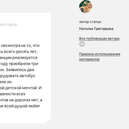
Автор статьи:
ного цеха
Наталья Григорьева
Все публикации автора
несмотря на то, что
 всего десять лет,
Правила использования
танции реализуется
материалов
году приобрели три
он. Заявилось два
орудовать автобус
век из
ой детской мечтой. И
авности всех
тов на дорогах нет, а
ые всей душой любят