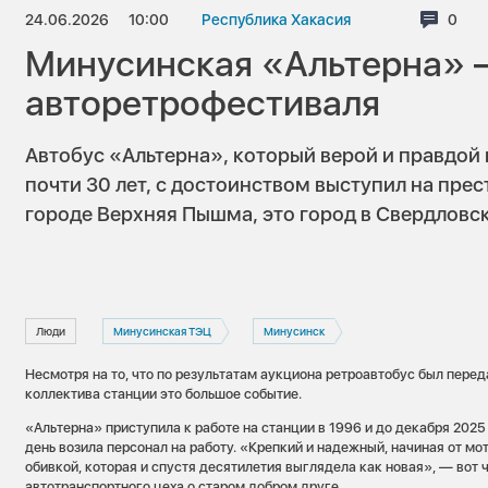
24.06.2026
10:00
Республика Хакасия
Комм
0
Минусинская «Альтерна» 
авторетрофестиваля
Автобус «Альтерна», который верой и правдо
почти 30 лет, с достоинством выступил на пр
городе Верхняя Пышма, это город в Свердловск
Люди
Минусинская ТЭЦ
Минусинск
Несмотря на то, что по результатам аукциона ретроавтобус был перед
коллектива станции это большое событие.
«Альтерна» приступила к работе на станции в 1996 и до декабря 202
день возила персонал на работу. «Крепкий и надежный, начиная от мо
обивкой, которая и спустя десятилетия выглядела как новая», — вот
автотранспортного цеха о старом добром друге.