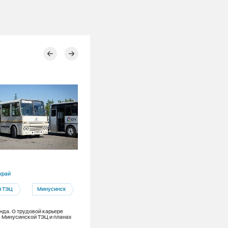
15.07.2026
край
Красноярский край
я ТЭЦ
Минусинск
Электроэнергетика
Красноярская ТЭЦ-1
енда. О трудовой карьере
 Минусинской ТЭЦ и планах
Красноярская ТЭЦ-2