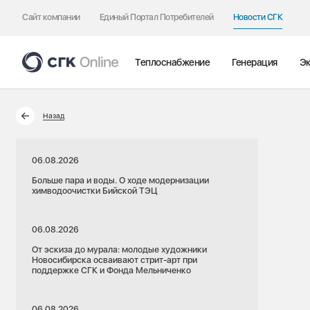
Сайт компании
Единый Портал Потребителей
Новости СГК
Теплоснабжение
Генерация
Эк
Назад
06.08.2026
Больше пара и воды. О ходе модернизации
химводоочистки Бийской ТЭЦ
06.08.2026
От эскиза до мурала: молодые художники
Новосибирска осваивают стрит-арт при
поддержке СГК и Фонда Мельниченко
06.08.2026