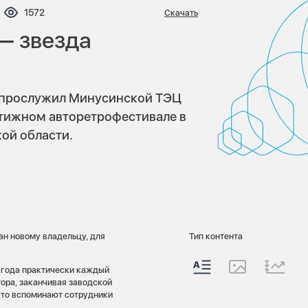
ентариев:
Просмотров:
1572
Скачать
— звезда
й прослужил Минусинской ТЭЦ
естижном авторетрофестивале в
ой области.
ан новому владельцу, для
Тип контента
5 года практически каждый
тора, заканчивая заводской
 что вспоминают сотрудники