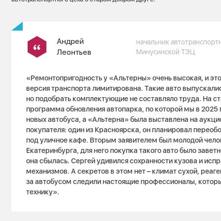
Андрей
начальник автотранспорт
Леонтьев
Минусинской ТЭЦ
«Ремонтопригодность у «Альтерны» очень высокая, и это 
версия транспорта лимитирована. Такие авто выпускались
но подобрать комплектующие не составляло труда. На с
программа обновления автопарка, по которой мы в 2025 
новых автобуса, а «Альтерна» была выставлена на аукци
покупателя: один из Красноярска, он планировал переоб
под уличное кафе. Вторым заявителем был молодой чело
Екатеринбурга, для него покупка такого авто было заветн
она сбылась. Сергей удивился сохранности кузова и испр
механизмов. А секретов в этом нет – климат сухой, реаген
за автобусом следили настоящие профессионалы, котор
технику».