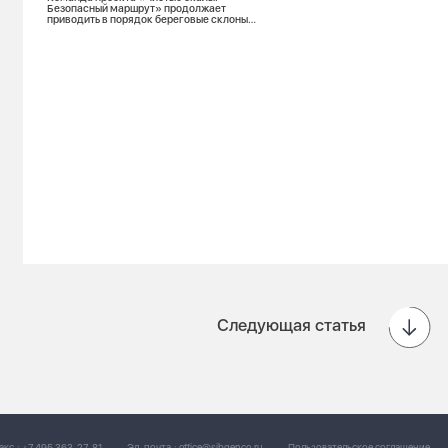
Безопасный маршрут» продолжает
приводить в порядок береговые склоны
Енисея при поддержке Фонда Мельниченко
Следующая статья
акс.:
+7 495 363-27-81
Эл. почта.:
office@sibgenco.ru
Пользовательское соглашение