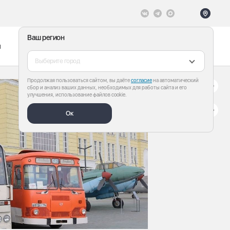
Ваш регион
ы
Меню
Все теги
Выберите город
Продолжая пользоваться сайтом, вы даёте
согласие
на автоматический
сбор и анализ ваших данных, необходимых для работы сайта и его
улучшения, использование файлов cookie.
Ок