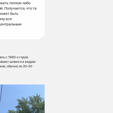
бжать теплом либо
й. Получается, что та
может быть
ому все
центральным
сь с 1960-х годов.
бивают шлаки и в ведрах
кие, обычно по 20–30