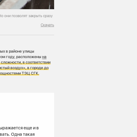
о они позволят закрыть сразу
Скачать
ных в районе улицы
том году, расположены
на
 сложности, в соответствии
тый воздух», в городе до
 мощностями ТЭЦ СГК.
ыражается еще и в
вать. Одна такая