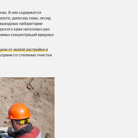
нах. В них содержатся
д азота, диоксид серы, оксид
й выездные лаборатории
рского края несколько раз
тимых концентраций вредных
али от жилой застройки и
трами со степенью очистки