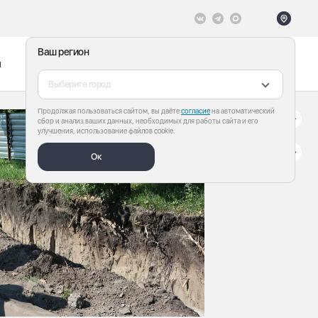
Ваш регион
ы
Меню
Все теги
Выберите город
Продолжая пользоваться сайтом, вы даёте
согласие
на автоматический
сбор и анализ ваших данных, необходимых для работы сайта и его
улучшения, использование файлов cookie.
Ок