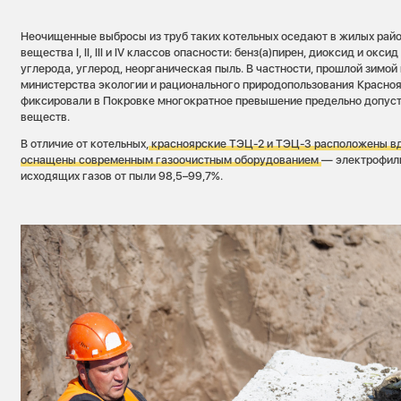
Неочищенные выбросы из труб таких котельных оседают в жилых райо
вещества I, II, III и IV классов опасности: бенз(а)пирен, диоксид и окси
углерода, углерод, неорганическая пыль. В частности, прошлой зимо
министерства экологии и рационального природопользования Красноя
фиксировали в Покровке многократное превышение предельно допус
веществ.
В отличие от котельных,
красноярские ТЭЦ-2 и ТЭЦ-3 расположены вд
оснащены современным газоочистным оборудованием
— электрофиль
исходящих газов от пыли 98,5–99,7%.