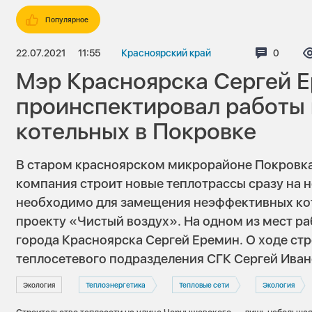
Популярное
22.07.2021
11:55
Красноярский край
Коммент
0
Мэр Красноярска Сергей 
проинспектировал работы
котельных в Покровке
В старом красноярском микрорайоне Покровк
компания строит новые теплотрассы сразу на н
необходимо для замещения неэффективных ко
проекту «Чистый воздух». На одном из мест ра
города Красноярска Сергей Еремин. О ходе ст
теплосетевого подразделения СГК Сергей Иван
Экология
Теплоэнергетика
Тепловые сети
Экология