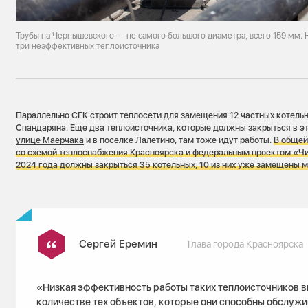
Трубы на Чернышевского — не самого большого диаметра, всего 159 мм. Н
три неэффективных теплоисточника
Параллельно СГК строит теплосети для замещения 12 частных котель
Спандаряна. Еще два теплоисточника, которые должны закрыться в э
улице Маерчака
и в поселке Лалетино, там тоже идут работы.
В общей
со схемой теплоснабжения Красноярска и федеральным проектом «Чис
2024 года должны закрыться 35 котельных, 10 из них уже замещены
Сергей Еремин
Глава города Красноярска
«Низкая эффективность работы таких теплоисточников в
количестве тех объектов, которые они способны обслужи