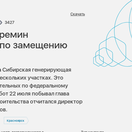
Скачать
ариев:
Просмотров:
3427
Еремин
 по замещению
а Сибирская генерирующая
ескольких участках. Это
тельных по федеральному
бот 22 июля побывал глава
роительства отчитался директор
ов.
Красноярск