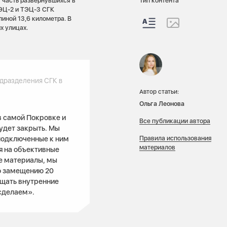
 часть развернувшихся в
Тип контента
ЭЦ-2 и ТЭЦ-3 СГК
иной 13,6 километра. В
х улицах.
дразделения СГК в
Автор статьи:
Ольга Леонова
в самой Покровке и
Все публикации автора
будет закрыть. Мы
Правила использования
подключенные к ним
материалов
я на объективные
ие материалы, мы
по замещению 20
ащать внутренние
 сделаем».