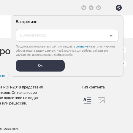
Ваш регион
ы
Меню
Все теги
Выберите город
Продолжая пользоваться сайтом, вы даёте
согласие
на автоматический
продлится
сбор и анализ ваших данных, необходимых для работы сайта и его
улучшения, использование файлов cookie.
Ок
сть
на РЭН-2018 представил
Тип контента
нкель. Он начал свое
ве аналитики не видят
 или рецессии.
от развития