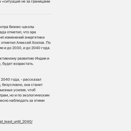
а «ситуация не за границами
ентра бизнес-школы
да отметил, что эра
темп изменений энергетики
 отметил Алексей Хохлов. По
и и до 2030, и до 2040 года.
активному развитию Индии и
, будет возрастать.
2040 года, - рассказал
 безусловно, она станет
ьезные усилия, чтоб
рам, но и по экологическим
ресно наблюдать за этими
_at_least_until_2040/