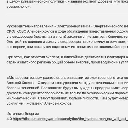
в целом климатической политики», - заявил эксперт, добавив, что пок
возможного».
Руководитель направления «Электроэнергетика» Энергетического ц
СКОЛКОВО Алексей Хохлов в ходе обсуждения представленного докла
углеводородов (нефть, газ и уголь) закончится не завтра. «Конечно, 
быстрый, но влияние и сила углеводородов на экономику огромные», -
его версии, они останутся надежным источником поставляемой энерги
При этом, как отметил эксперт, в ближайшие десятилетия благодаря 
стран азиатского региона общий объем энергии, производимой из угля
«Мы рассматриваем разные сценарии развития электроэнергетики до 
Алексей Хохлов. - Ожидаем конкуренцию между источниками энергии,
более интенсивной. Поставщики будут вынуждены предпринимать сер
доказать конкурентоспособность не только по экономическим парамет
и климатическим. Станут проявлять больше гибкости. Нам будет инте
усилиями», - отметил Алексей Хохлов.
Источник: Энергия
4.0
https://discours.energy/articles/analytics/the_hydrocarbon_era_will_last