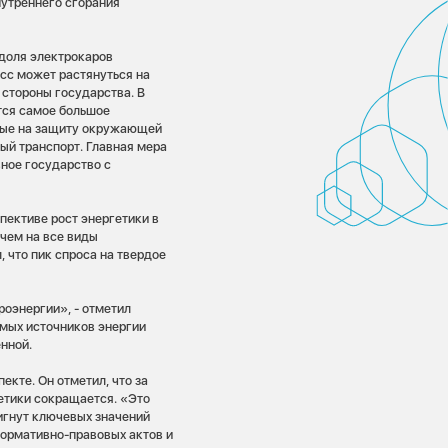
нутреннего сгорания
 доля электрокаров
есс может растянуться на
 стороны государства. В
тся самое большое
нные на защиту окружающей
ый транспорт. Главная мера
ное государство с
пективе рост энергетики в
ичем на все виды
 что пик спроса на твердое
роэнергии», - отметил
емых источников энергии
нной.
екте. Он отметил, что за
етики сокращается. «Это
тигнут ключевых значений
нормативно-правовых актов и