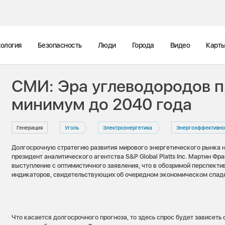
ология
Безопасность
Люди
Города
Видео
Карт
СМИ: Эра углеводородов 
минимум до 2040 года
Генерация
Уголь
Электроэнергетика
Энергоэффективно
Долгосрочную стратегию развития мирового энергетического рынка 
президент аналитического агентства S&P Global Platts Inc. Мартин Фра
выступление с оптимистичного заявления, что в обозримой перспекти
индикаторов, свидетельствующих об очередном экономическом спаде
Что касается долгосрочного прогноза, то здесь спрос будет зависеть 