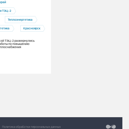
край
Красноярский край
я ТЭЦ-2
Электрозаправки
Теплоэнергетика
Электроэнергетика
гетика
Красноярск
Сибирь заряжает
Красноярс
ой ТЭЦ-2 развернулись
За год в сети электрозаправок красно
аботы по повышению
энергетиков объем отпускаемого
еплоснабжения
электричества вырос на 30%
Разработка сайт
Chipsa
Политика обработки персональных данных