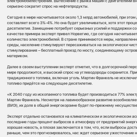
электромобилестроения. Вытеснение с рынка машин с двигателями в
серьезно сократит спрос на нефтепродукты.
Сегодня в мире насчитывается около 1,3 млрд автомобилей, при этом
составляет всего 3%-4%. Но она будет увеличиваться, хотя этот проц
десятилетия. Замещение потребует серьезных усилий и поддержки со
качестве примера эксперт привел Норвегию, где сегодня насчитывае
количество электромобилей. В стране принимаются меры, направле
среды, население стимулируют пересаживаться на экологически чист
стимулирования – бесплатный проезд по мосту, соединяющему остров
материком.
Далее в своем выступлении эксперт отметил, что в долгосрочной перс
мире продолжится, и высокий спрос на углеводороды сохранится. Пр
традиционного топлива, включая уголь. Мартин Франкель не исключил,
топливо придётся на следующее десятилетие.
«К 2040 году из ископаемого топлива будет производиться 77% элект
Мартин Франкель. Несмотря на лавинообразное развитие возобновля
(ВИЭ), их доля в общей энергокорзине будет по-прежнему несуществе
Эксперт отдельно остановился на климатическом и экологическом асп
последние годы процент выбросов в атмосферу от предприятий энерг
хорошая новость, а плохая заключается в том, что, если выбросы дос
раньше, чем это прогнозировалось, нас ждет серьезное ужесточение 