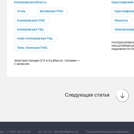
Кемеровская область
Красноярский 
Уголь
Беловская ГРЭС
Красноярска
Кемеровская ГРЭС
Ремонты
Кемеровская ТЭЦ
Электроэнер
Ново-Кемеровская ТЭЦ
На Красноярск
масштабные р
Томь-Усинская ГРЭС
надежности т
Электростанции СГК в Кузбассе: топлива —
с запасом
Следующая статья
акс.:
+7 495 363-27-81
Эл. почта.:
office@sibgenco.ru
Пользовательское соглашение