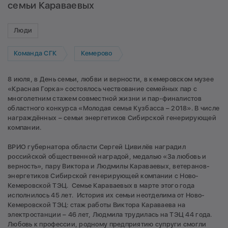
семьи Караваевых
Люди
Команда СГК
Кемерово
8 июля, в День семьи, любви и верности, в кемеровском музее
«Красная Горка» состоялось чествование семейных пар с
многолетним стажем совместной жизни и пар-финалистов
областного конкурса «Молодая семья Кузбасса – 2018». В числе
награждённых – семьи энергетиков Сибирской генерирующей
компании.
ВРИО губернатора области Сергей Цивилёв наградил
российской общественной наградой, медалью «За любовь и
верность», пару Виктора и Людмилы Караваевых, ветеранов-
энергетиков Сибирской генерирующей компании с Ново-
Кемеровской ТЭЦ. Семье Караваевых в марте этого года
исполнилось 45 лет. История их семьи неотделима от Ново-
Кемеровской ТЭЦ: стаж работы Виктора Караваева на
электростанции – 46 лет, Людмила трудилась на ТЭЦ 44 года.
Любовь к профессии, родному предприятию супруги смогли