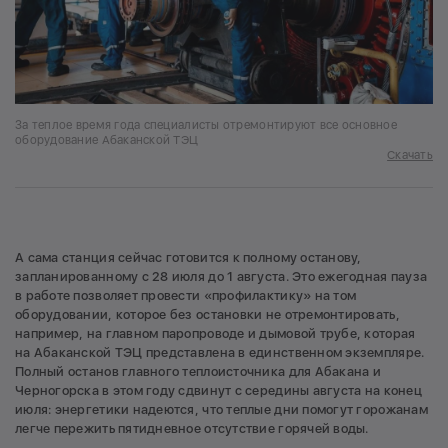
За теплое время года специалисты отремонтируют все основное
оборудование Абаканской ТЭЦ
Скачать
А сама станция сейчас готовится к полному останову,
запланированному с 28 июля до 1 августа. Это ежегодная пауза
в работе позволяет провести «профилактику» на том
оборудовании, которое без остановки не отремонтировать,
например, на главном паропроводе и дымовой трубе, которая
на Абаканской ТЭЦ представлена в единственном экземпляре.
Полный останов главного теплоисточника для Абакана и
Черногорска в этом году сдвинут с середины августа на конец
июля: энергетики надеются, что теплые дни помогут горожанам
легче пережить пятидневное отсутствие горячей воды.