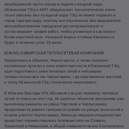
левобережной части города в подаче холодной воды.
Абаканская ТЭЦ и МУП «Водоканал» технологически очень
тесно связаны. Без холодной воды ТЭЦ не может подавать в
город горячую воду, поэтому все отключения оба предприятия
жизнеобеспечения города всегда синхронизируют и
согласовывают график работ, чтобы уложиться в как можно
более короткий срок. Холодной воды в столице Хакасии не
будет в течение суток 29 июля.
ЮЖНО-СИБИРСКАЯ ТЕПЛОСЕТЕВАЯ КОМПАНИЯ
Параллельно в Абакане, Черногорске, а также сельских
населенных пунктах в зоне ответственности Абаканской ТЭЦ,
идет подготовка к зиме тепловых сетей и небольших
теплоисточников в тех территориях, где подключение жителей
к теплу Абаканской ТЭЦ технически невозможно.
В Абакане бригады СГК обновили как раз половину тепловых
сетей от плана на этот год. Из крупных объектов программы уже
выполнены ремонты на улице Торговой и Чертыгашева,
продолжается ремонт тепломагистралей на улицах Аскизской и
втором участке Чертыгашева. Также до морозов специалистам
предстоит отремонтировать тепловые сети на Стофато,
Хакасской и Некрасова, в общей сложности около 3 километров