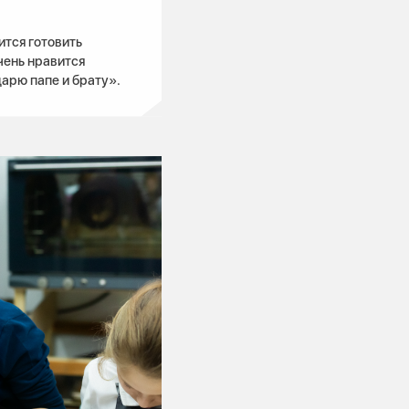
ится готовить
чень нравится
арю папе и брату».