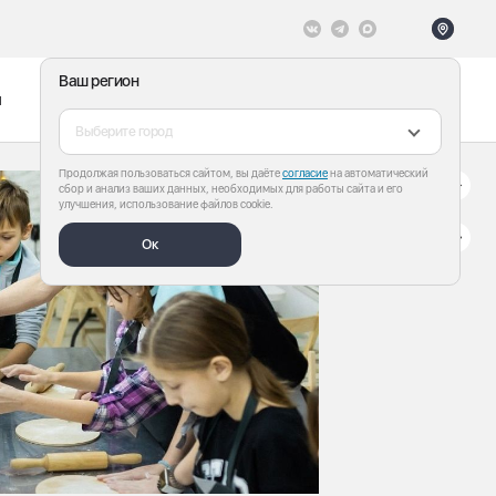
Ваш регион
ы
Меню
Все теги
Выберите город
Продолжая пользоваться сайтом, вы даёте
согласие
на автоматический
сбор и анализ ваших данных, необходимых для работы сайта и его
улучшения, использование файлов cookie.
Ок