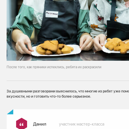
После того, как пряники испеклись, ребята их раскрасили
За душевными разговорами выяснилось, что многие из ребят уже пом
вкусности, но и готовить что-то более серьезное.
Данил
участник мастер-класса