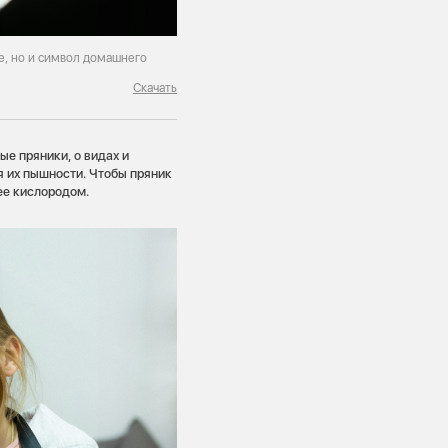
е, но и символ домашнего
Скачать
ые пряники, о видах и
я их пышности. Чтобы пряник
ее кислородом.