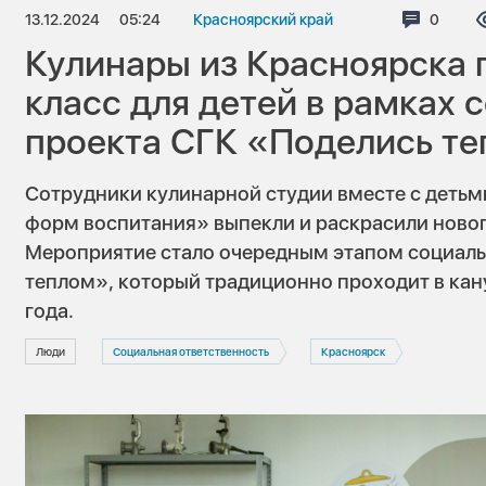
13.12.2024
05:24
Красноярский край
Коммен
0
Кулинары из Красноярска 
класс для детей в рамках 
проекта СГК «Поделись т
Сотрудники кулинарной студии вместе с деть
форм воспитания» выпекли и раскрасили ново
Мероприятие стало очередным этапом социаль
теплом», который традиционно проходит в кан
года.
Люди
Социальная ответственность
Красноярск