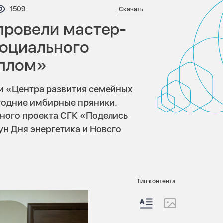
тариев:
Просмотров:
1509
Скачать
провели мастер-
социального
еплом»
ми «Центра развития семейных
годние имбирные пряники.
ного проекта СГК «Поделись
ун Дня энергетика и Нового
Тип контента