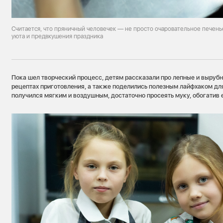
Считается, что пряничный человечек — не просто очаровательное печень
уюта и предвкушения праздника
Пока шел творческий процесс, детям рассказали про лепные и вырубн
рецептах приготовления, а также поделились полезным лайфхаком дл
получился мягким и воздушным, достаточно просеять муку, обогатив 