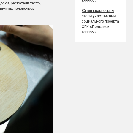
теплом»
ски, раскатали тесто,
яничных человечков,
Юные красноярцы
стали участниками
социального проекта
СГК «Поделись
теплом»