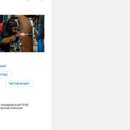
30.07.2026
край
Кемеровская область
 ГРЭС
Экология
Чистый воздух
В Оби стало больше нельмы. СГК прод
зарыбление сибирских рек
а Назаровской ГРЭС
 экологическая