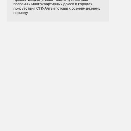
половины многоквартирных домов в городах
присутствия СГК-Алтай готовы к осенне-зимнему
периоду
10.07.2026
Новосибирская область
Экология
Рыбный выпускной: СГК пополнила реку Обь
мальками краснокнижной нельмы
СГК
энергии
стей и