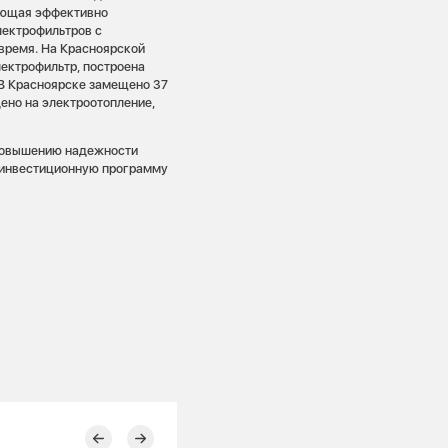
ляющая эффективно
лектрофильтров с
время. На Красноярской
ектрофильтр, построена
 В Красноярске замещено 37
ено на электроотопление,
 повышению надежности
т инвестиционную программу