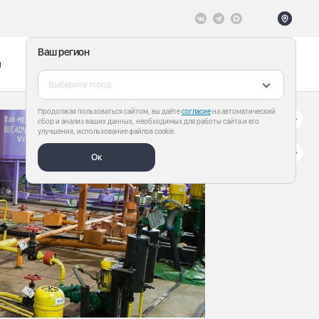
Ваш регион
ы
Меню
Все теги
Выберите город
Продолжая пользоваться сайтом, вы даёте
согласие
на автоматический
сбор и анализ ваших данных, необходимых для работы сайта и его
улучшения, использование файлов cookie.
Ок