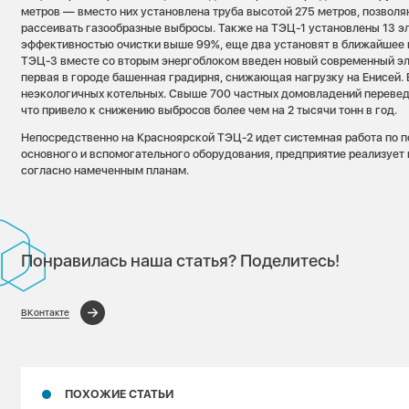
метров — вместо них установлена труба высотой 275 метров, позво
рассеивать газообразные выбросы. Также на ТЭЦ-1 установлены 13 э
эффективностью очистки выше 99%, еще два установят в ближайшее 
ТЭЦ-3 вместе со вторым энергоблоком введен новый современный эл
первая в городе башенная градирня, снижающая нагрузку на Енисей.
неэкологичных котельных. Свыше 700 частных домовладений перевед
что привело к снижению выбросов более чем на 2 тысячи тонн в год.
Непосредственно на Красноярской ТЭЦ-2 идет системная работа по
основного и вспомогательного оборудования, предприятие реализуе
согласно намеченным планам.
Понравилась наша статья? Поделитесь!
ВКонтакте
ПОХОЖИЕ СТАТЬИ