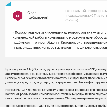
генеральный директор Ен
Олег
(подразделение СГК в рег
Бубновский
Сибирь)
«Положительное заключение надзорного органа — итог с
комплексной работы компании по модернизации оборуд
надёжности теплоснабжения Красноярска, повышение эк
и, как следствие, комфорт жителей — наши ключевые за
Красноярская ТЭЦ-2, как и другие красноярские станции СГК, оснащ
автоматизированной системы мониторинга выбросов, установленными 
непрерывном режиме они отслеживают концентрации пяти основных в
диоксида серы, оксида углерода, твёрдых частиц. Также фиксируются
Напомним, СГК является активным участником федерального проекта 
компания реализовала комплекс масштабных мероприятий по глубоко
повышению экологичности предприятий. Общий размер инвестиций пр
Так, на Красноярской ТЭЦ-1 были демонтированы три дымовые трубы 