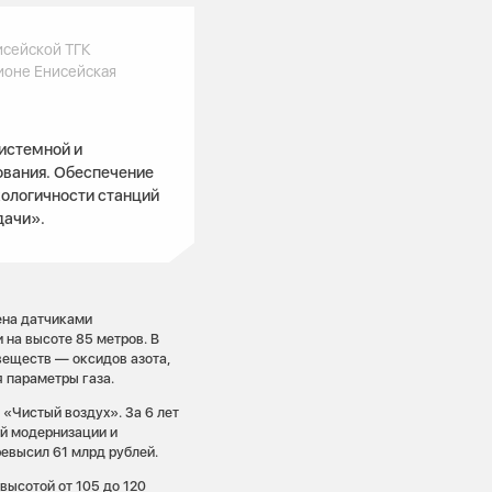
исейской ТГК
ионе Енисейская
истемной и
ования. Обеспечение
ологичности станций
дачи».
ена датчиками
на высоте 85 метров. В
еществ — оксидов азота,
 параметры газа.
«Чистый воздух». За 6 лет
й модернизации и
евысил 61 млрд рублей.
высотой от 105 до 120