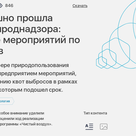
тариев:
Просмотров:
846
Скачать
шно прошла
ироднадзора:
 мероприятий по
в
фере природопользования
предприятием мероприятий,
нию квот выбросов в рамках
которым подошел срок.
ология
собое внимание уделили
Тип контента
 оценили ход реализации
 программы «Чистый воздух».