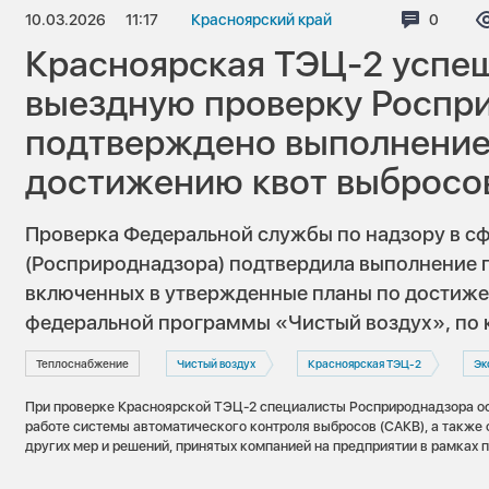
10.03.2026
11:17
Красноярский край
Коммен
0
Красноярская ТЭЦ-2 успе
выездную проверку Роспр
подтверждено выполнение
достижению квот выбросо
Проверка Федеральной службы по надзору в с
(Росприроднадзора) подтвердила выполнение 
включенных в утвержденные планы по достиже
федеральной программы «Чистый воздух», по 
Теплоснабжение
Чистый воздух
Красноярская ТЭЦ-2
Эк
При проверке Красноярской ТЭЦ-2 специалисты Росприроднадзора о
работе системы автоматического контроля выбросов (САКВ), а также
других мер и решений, принятых компанией на предприятии в рамках