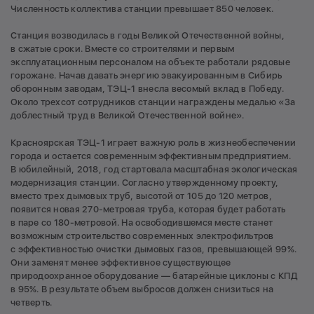
Численность коллектива станции превышает 850 человек.
Станция возводилась в годы Великой Отечественной войны,
в сжатые сроки. Вместе со строителями и первым
эксплуатационным персоналом на объекте работали рядовые
горожане. Начав давать энергию эвакуированным в Сибирь
оборонным заводам, ТЭЦ-1 внесла весомый вклад в Победу.
Около трехсот сотрудников станции награждены медалью «За
доблестный труд в Великой Отечественной войне».
Красноярская ТЭЦ-1 играет важную роль в жизнеобеспечении
города и остается современным эффективным предприятием.
В юбилейный, 2018, год стартовала масштабная экологическая
модернизация станции. Согласно утвержденному проекту,
вместо трех дымовых труб, высотой от 105 до 120 метров,
появится новая 270-метровая труба, которая будет работать
в паре со 180-метровой. На освободившемся месте станет
возможным строительство современных электрофильтров
с эффективностью очистки дымовых газов, превышающей 99%.
Они заменят менее эффективное существующее
природоохранное оборудование — батарейные циклоны с КПД
в 95%. В результате объем выбросов должен снизиться на
четверть.