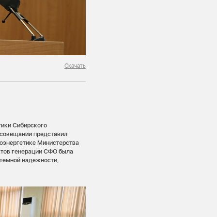
Скачать
тики Сибирского
а совещании представил
роэнергетике Министерства
ктов генерации СФО была
стемной надежности,