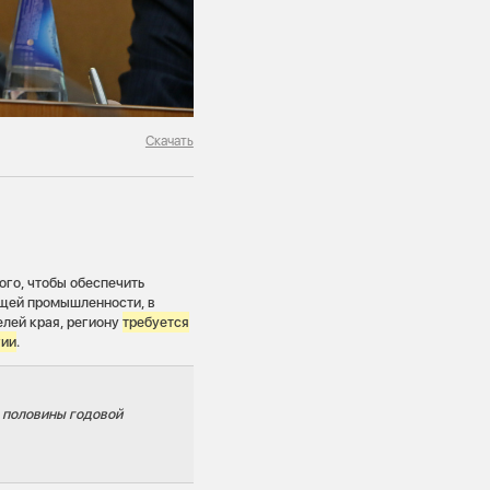
Скачать
ого, чтобы обеспечить
ющей промышленности, в
елей края, региону
требуется
гии
.
 половины годовой