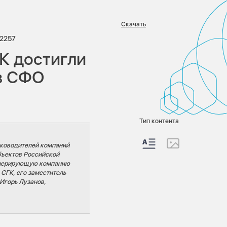
Скачать
иев:
Просмотров:
2257
К достигли
в СФО
Тип контента
уководителей компаний
бъектов Российской
енерирующую компанию
 СГК, его заместитель
Игорь Лузанов,