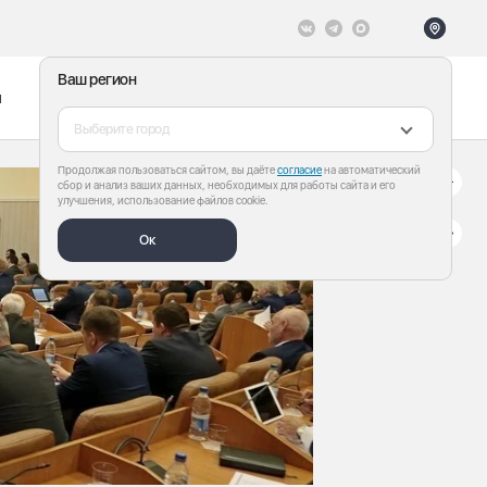
Ваш регион
ы
Меню
Все теги
Выберите город
Продолжая пользоваться сайтом, вы даёте
согласие
на автоматический
сбор и анализ ваших данных, необходимых для работы сайта и его
улучшения, использование файлов cookie.
Ок