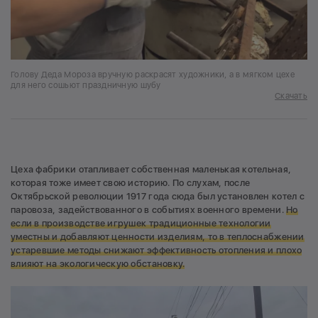
Голову Деда Мороза вручную раскрасят художники, а в мягком цехе
для него сошьют праздничную шубу
Скачать
Цеха фабрики отапливает собственная маленькая котельная,
которая тоже имеет свою историю. По слухам, после
Октябрьской революции 1917 года сюда был установлен котел с
паровоза, задействованного в событиях военного времени.
Но
если в производстве игрушек традиционные технологии
уместны и добавляют ценности изделиям, то в теплоснабжении
устаревшие методы снижают эффективность отопления и плохо
влияют на экологическую обстановку.