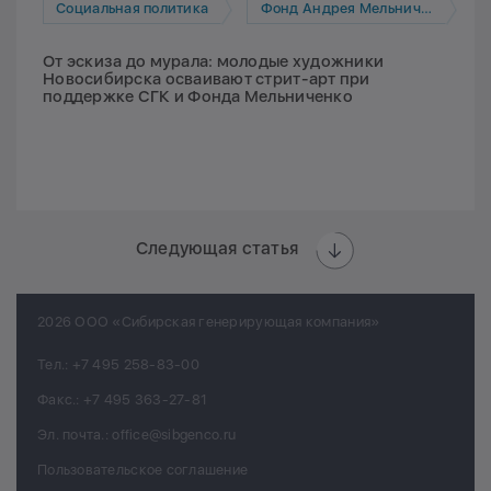
Социальная политика
Фонд Андрея Мельниченко
От эскиза до мурала: молодые художники
Новосибирска осваивают стрит-арт при
поддержке СГК и Фонда Мельниченко
Следующая статья
2026 ООО «Сибирская генерирующая компания»
Тел.:
+7 495 258-83-00
Факс.:
+7 495 363-27-81
Эл. почта.:
office@sibgenco.ru
Пользовательское соглашение