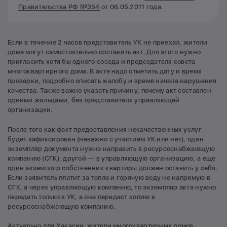
Правительства РФ №354
от 06.05.2011 года.
Если в течение 2 часов представитель УК не приехал, жители
дома могут самостоятельно составить акт. Для этого нужно
пригласить хотя бы одного соседа и председателя совета
многоквартирного дома. В акте надо отметить дату и время
проверки, подробно описать жалобу и время начала нарушения
качества. Также важно указать причину, почему акт составлен
одними жильцами, без представителя управляющей
организации.
После того как факт предоставления некачественных услуг
будет зафиксирован (неважно с участием УК или нет), один
экземпляр документа нужно направить в ресурсоснабжающую
компанию (СГК), другой — в управляющую организацию, а еще
один экземпляр собственник квартиры должен оставить у себя.
Если заявитель платит за тепло и горячую воду не напрямую в
СГК, а через управляющую компанию, то экземпляр акта нужно
передать только в УК, а она передаст копию в
ресурсоснабжающую компанию.
Актуально для Хакасии: жители многоквартирных домов