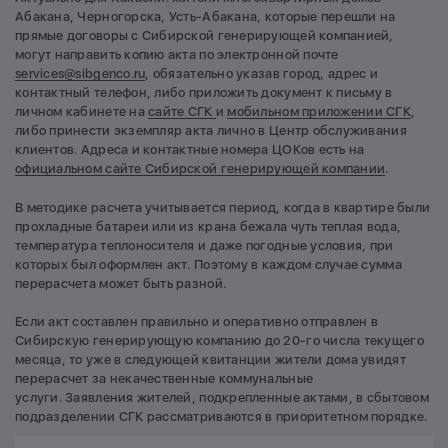
Абакана, Черногорска, Усть-Абакана, которые перешли на
прямые договоры с Сибирской генерирующей компанией,
могут направить копию акта по электронной почте
services@sibgenco.ru
, обязательно указав город, адрес и
контактный телефон, либо приложить документ к письму в
личном кабинете на
сайте СГК
и
мобильном приложении СГК
,
либо принести экземпляр акта лично в Центр обслуживания
клиентов. Адреса и контактные номера ЦОКов есть на
официальном сайте Сибирской генерирующей компании
.
В методике расчета учитывается период, когда в квартире были
прохладные батареи или из крана бежала чуть теплая вода,
температура теплоносителя и даже погодные условия, при
которых был оформлен акт. Поэтому в каждом случае сумма
перерасчета может быть разной.
Если акт составлен правильно и оперативно отправлен в
Сибирскую генерирующую компанию до 20-го числа текущего
месяца, то уже в следующей квитанции жители дома увидят
перерасчет за некачественные коммунальные
услуги. Заявления жителей, подкрепленные актами, в сбытовом
подразделении СГК рассматриваются в приоритетном порядке.