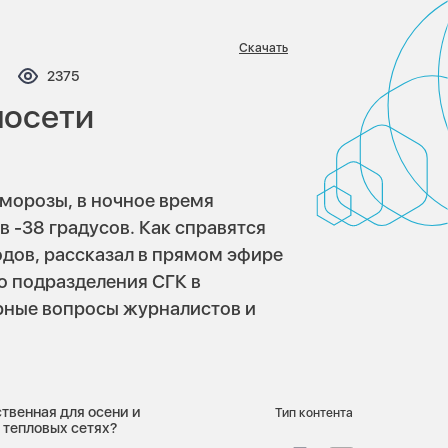
Скачать
ментариев:
Просмотров:
2375
лосети
морозы, в ночное время
 -38 градусов. Как справятся
одов, рассказал в прямом эфире
о подразделения СГК в
рные вопросы журналистов и
твенная для осени и
Тип контента
а тепловых сетях?