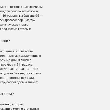
имости от этого выстраиваем
ций для поиска возможных
 119 ремонтных бригад: 95 —
электрогазосварщик, три
раны, экскаваторы,
ы полностью готовы к
розов?
ать тепла. Количество
теля, поэтому циркуляция в
розные дни. В связи с
ресурса с 91 градуса.
рской ТЭЦ-2, ТЭЦ-3 — 115-
атура не бывает, поскольку
одят постепенно? Если
 трубопроводов, а значит,
жителям?
мпанию, которая
ормацию можно уточнить в