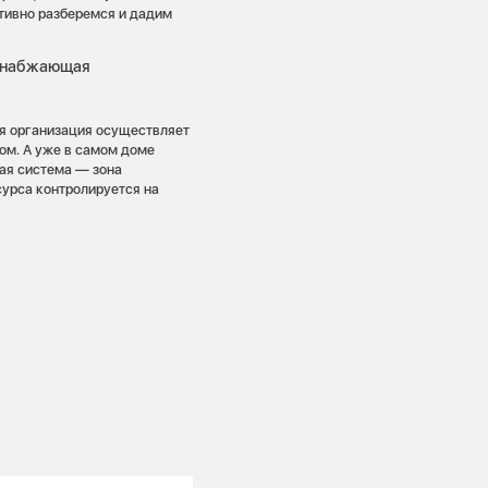
тивно разберемся и дадим
оснабжающая
я организация осуществляет
ом. А уже в самом доме
ая система — зона
сурса контролируется на