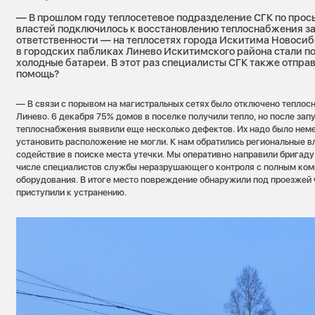
— В прошлом году теплосетевое подразделение СГК по прос
властей подключилось к восстановлению теплоснабжения за
ответственности — на теплосетях города Искитима Новосиб
в городских пабликах Линево Искитимского района стали п
холодные батареи. В этот раз специалисты СГК также отпра
помощь?
— В связи с порывом на магистральных сетях было отключено теплос
Линево. 6 декабря 75% домов в поселке получили тепло, но после зап
теплоснабжения выявили еще несколько дефектов. Их надо было неме
установить расположение не могли. К нам обратились региональные вл
содействие в поиске места утечки. Мы оперативно направили бригаду
числе специалистов службы неразрушающего контроля с полным ком
оборудования. В итоге место повреждение обнаружили под проезжей 
приступили к устранению.