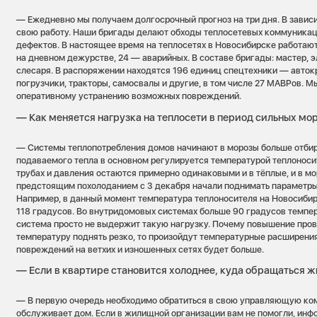
— Ежедневно мы получаем долгосрочный прогноз на три дня. В завис
свою работу. Наши бригады делают обходы теплосетевых коммуника
дефектов. В настоящее время на теплосетях в Новосибирске работают
на дневном дежурстве, 24 — аварийных. В составе бригады: мастер, 
слесаря. В распоряжении находятся 196 единиц спецтехники — авток
погрузчики, тракторы, самосвалы и другие, в том числе 27 МАВРов. М
оперативному устранению возможных повреждений.
— Как меняется нагрузка на теплосети в период сильных мо
— Системы теплопотребления домов начинают в морозы больше отбир
подаваемого тепла в основном регулируется температурой теплоноси
трубах и давления остаются примерно одинаковыми и в тёплые, и в мо
предстоящим похолоданием с 3 декабря начали поднимать параметры 
Например, в данный момент температура теплоносителя на Новосиби
118 градусов. Во внутридомовых системах больше 90 градусов темпер
система просто не выдержит такую нагрузку. Почему повышение пров
температуру поднять резко, то произойдут температурные расширения
повреждений на ветхих и изношенных сетях будет больше.
— Если в квартире становится холоднее, куда обращаться 
— В первую очередь необходимо обратиться в свою управляющую ко
обслуживает дом. Если в жилищной организации вам не помогли, инф