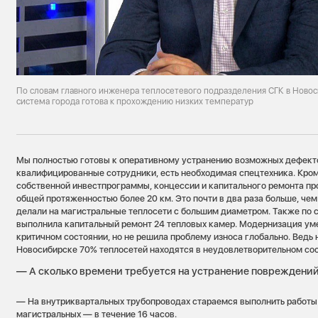
По словам главного инженера теплосетевого подразделения СГК в Ново
система города готова к прохождению низких температур
Мы полностью готовы к оперативному устранению возможных дефект
квалифицированные сотрудники, есть необходимая спецтехника. Кроме
собственной инвестпрограммы, концессии и капитального ремонта про
общей протяженностью более 20 км. Это почти в два раза больше, чем
делали на магистральные теплосети с большим диаметром. Также по
выполнила капитальный ремонт 24 тепловых камер. Модернизация ум
критичном состоянии, но не решила проблему износа глобально. Ведь ни
Новосибирске 70% теплосетей находятся в неудовлетворительном сос
— А сколько времени требуется на устранение повреждений
— На внутриквартальных трубопроводах стараемся выполнить работы з
магистральных — в течение 16 часов.