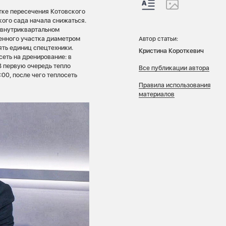
тке пересечения Котовского
кого сада начала снижаться.
а внутриквартальном
енного участка диаметром
Автор статьи:
ять единиц спецтехники.
Кристина Короткевич
сеть на дренирование: в
В первую очередь тепло
Все публикации автора
00, после чего теплосеть
Правила использования
материалов