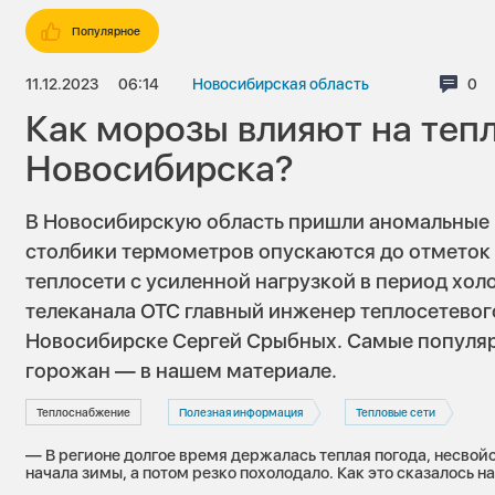
Популярное
11.12.2023
06:14
Новосибирская область
Ком
0
Как морозы влияют на теп
Новосибирска?
В Новосибирскую область пришли аномальные 
столбики термометров опускаются до отметок в
теплосети с усиленной нагрузкой в период хол
телеканала ОТС главный инженер теплосетевог
Новосибирске Сергей Срыбных. Самые популя
горожан — в нашем материале.
Теплоснабжение
Полезная информация
Тепловые сети
— В регионе долгое время держалась теплая погода, несвойс
начала зимы, а потом резко похолодало. Как это сказалось н