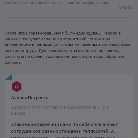
Важная часть «Героев в касках» — поиски истины в споре
Скачать
После игры соревновавшиеся были единодушны. «Герои в
касках» послужат если не альтернативой, то важным
дополнением к привычным тестам, экзаменам и инструктажам
по охране труда. Дух соперничества позволяет по-новому
взглянуть на самые, казалось бы, многократно разобранные
вопросы.
Андрей Петренко
директор теплосетевого подразделения СГК в
Канске
«Такие конференции сами по себе сплачивают
сотрудников разных станций и теплосетей. А
настольная игра — отличный новый опыт, она