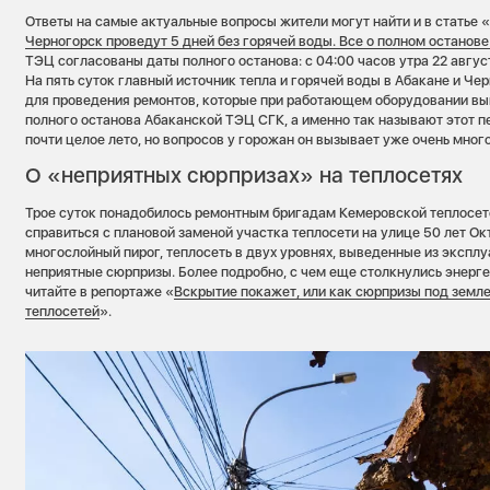
Ответы на самые актуальные вопросы жители могут найти и в статье 
Черногорск проведут 5 дней без горячей воды. Все о полном останов
ТЭЦ согласованы даты полного останова: с 04:00 часов утра 22 август
На пять суток главный источник тепла и горячей воды в Абакане и Че
для проведения ремонтов, которые при работающем оборудовании вы
полного останова Абаканской ТЭЦ СГК, а именно так называют этот 
почти целое лето, но вопросов у горожан он вызывает уже очень много
О «неприятных сюрпризах» на теплосетях
Трое суток понадобилось ремонтным бригадам Кемеровской теплосет
справиться с плановой заменой участка теплосети на улице 50 лет Ок
многослойный пирог, теплосеть в двух уровнях, выведенные из эксплу
неприятные сюрпризы. Более подробно, с чем еще столкнулись энерге
читайте в репортаже «
Вскрытие покажет, или как сюрпризы под земл
теплосетей
».