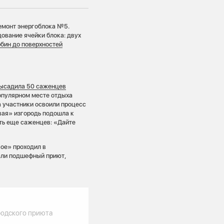
ремонт энергоблока №5.
ование ячейки блока: двух
рбин до поверхностей
ысадила 50 саженцев
популярном месте отдыха
 участники освоили процесс
вая» изгородь подошла к
ить еще саженцев: «Дайте
ое» проходил в
жали подшефный приют,
родского приюта