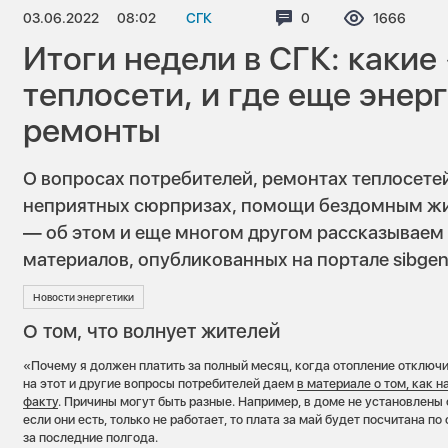
03.06.2022
08:02
СГК
Комментариев:
0
Просмотро
1666
Итоги недели в СГК: каки
теплосети, и где еще энер
ремонты
О вопросах потребителей, ремонтах теплосете
неприятных сюрпризах, помощи бездомным жи
— об этом и еще многом другом рассказываем
материалов, опубликованных на портале sibgenc
Новости энергетики
О том, что волнует жителей
«Почему я должен платить за полный месяц, когда отопление отключи
на этот и другие вопросы потребителей даем
в материале о том, как н
факту
. Причины могут быть разные. Например, в доме не установлены 
если они есть, только не работает, то плата за май будет посчитана 
за последние полгода.