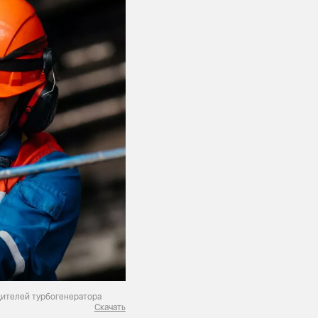
дителей турбогенератора
Скачать