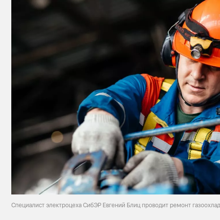
Специалист электроцеха СибЭР Евгений Блиц проводит ремонт газоохла