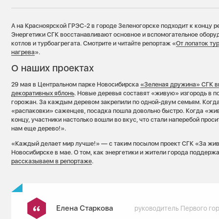
А на Красноярской ГРЭС-2 в городе Зеленогорске подходит к концу 
Энергетики СГК восстанавливают основное и вспомогательное оборуд
котлов и турбоагрегата. Смотрите и читайте репортаж «
От лопаток ту
нагрева
».
О наших проектах
29 мая в Центральном парке Новосибирска
«Зеленая дружина» СГК в
декоративных яблонь
. Новые деревья составят «живую» изгородь в 
горожан. За каждым деревом закрепили по одной-двум семьям. Когда
«распаковки» саженцев, посадка пошла довольно быстро. Когда «жи
концу, участники настолько вошли во вкус, что стали наперебой прос
нам еще дерево!».
«Каждый делает мир лучше!» — с таким посылом проект СГК «За жив
Новосибирске в мае. О том, как энергетики и жители города поддер
рассказываем в репортаже
.
Елена Старкова
руководитель Первого го