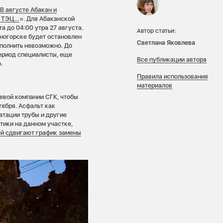
«
В августе Абакан и
е ТЭЦ…
». Для Абаканской
а до 04:00 утра 27 августа.
Автор статьи:
рногорске будет остановлен
Светлана Яковлева
полнить невозможно. До
период специалисты, еще
Все публикации автора
.
Правила использования
материалов
евой компании СГК, чтобы
тября. Асфальт как
атации трубы и другие
тики на данном участке,
ей сдвигают график замены