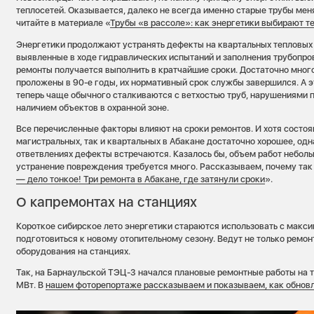
теплосетей. Оказывается, далеко не всегда именно старые трубы мен
читайте в материале «
Трубы «в рассоле»: как энергетики выбирают т
Энергетики продолжают устранять дефекты на квартальных тепловых 
выявленные в ходе гидравлических испытаний и заполнения трубопров
ремонты получается выполнить в кратчайшие сроки. Достаточно мно
проложены в 90-е годы, их нормативный срок службы завершился. А эт
теперь чаще обычного сталкиваются с ветхостью труб, нарушениями 
наличием объектов в охранной зоне.
Все перечисленные факторы влияют на сроки ремонтов. И хотя состоя
магистральных, так и квартальных в Абакане достаточно хорошее, одн
ответвлениях дефекты встречаются. Казалось бы, объем работ неболь
устранение повреждения требуется много. Рассказываем, почему так п
— дело тонкое! Три ремонта в Абакане, где затянули сроки
».
О капремонтах на станциях
Короткое сибирское лето энергетики стараются использовать с макси
подготовиться к новому отопительному сезону. Ведут не только ремонт
оборудования на станциях.
Так, на Барнаульской ТЭЦ-3 начался плановые ремонтные работы на 
МВт. В
нашем фоторепортаже рассказываем и показываем, как обновл