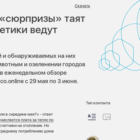
в:
Скачать
е «сюрпризы» таят
гетики ведут
й и обнаруживаемых на них
вотным и озеленении городов
 в еженедельном обзоре
o.online с 29 мая по 3 июня.
Тип контента
ли в середине мая?» - ответ
ачисляется плата за тепло по
счетчики на отопление. Но
по среднему потреблению дома