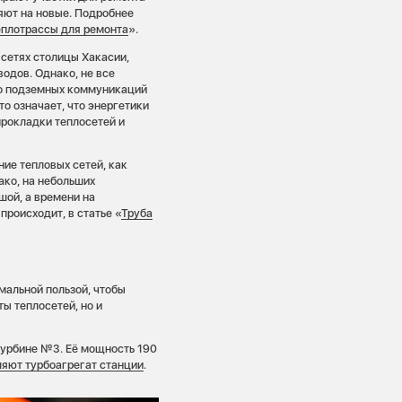
яют на новые. Подробнее
еплотрассы для ремонта
».
сетях столицы Хакасии,
одов. Однако, не все
го подземных коммуникаций
о означает, что энергетики
прокладки теплосетей и
ние тепловых сетей, как
ако, на небольших
шой, а времени на
роисходит, в статье «
Труба
мальной пользой, чтобы
ы теплосетей, но и
турбине №3. Её мощность 190
яют турбоагрегат станции
.