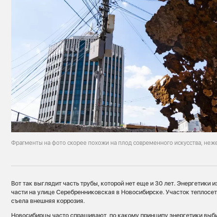
Фрагменты на фото скорее похожи на плод современного искусства, неже
Вот так выглядит часть трубы, которой нет еще и 30 лет. Энергетики 
части на улице Серебренниковская в Новосибирске. Участок теплосет
съела внешняя коррозия.
Новосибирцы часто спрашивают, по какому принципу энергетики выб