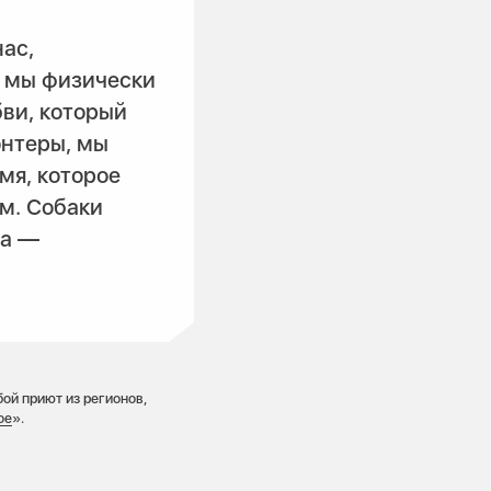
нас,
и мы физически
бви, который
онтеры, мы
мя, которое
м. Собаки
за —
ой приют из регионов,
ое
».