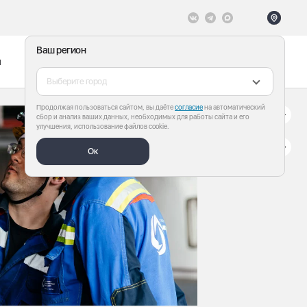
Ваш регион
ы
Меню
Все теги
Выберите город
Продолжая пользоваться сайтом, вы даёте
согласие
на автоматический
сбор и анализ ваших данных, необходимых для работы сайта и его
улучшения, использование файлов cookie.
Ок