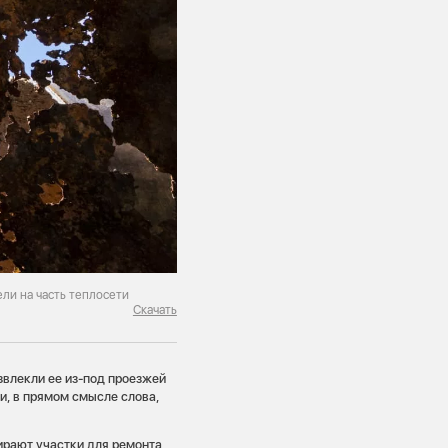
ли на часть теплосети
Скачать
извлекли ее из-под проезжей
и, в прямом смысле слова,
ирают участки для ремонта