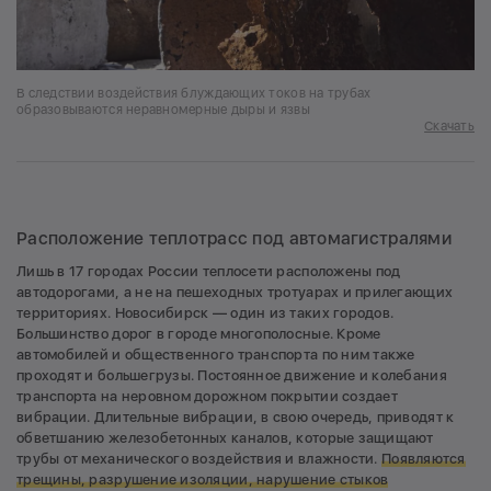
В следствии воздействия блуждающих токов на трубах
образовываются неравномерные дыры и язвы
Скачать
Расположение теплотрасс под автомагистралями
Лишь в 17 городах России теплосети расположены под
автодорогами, а не на пешеходных тротуарах и прилегающих
территориях. Новосибирск — один из таких городов.
Большинство дорог в городе многополосные. Кроме
автомобилей и общественного транспорта по ним также
проходят и большегрузы. Постоянное движение и колебания
транспорта на неровном дорожном покрытии создает
вибрации. Длительные вибрации, в свою очередь, приводят к
обветшанию железобетонных каналов, которые защищают
трубы от механического воздействия и влажности.
Появляются
трещины, разрушение изоляции, нарушение стыков