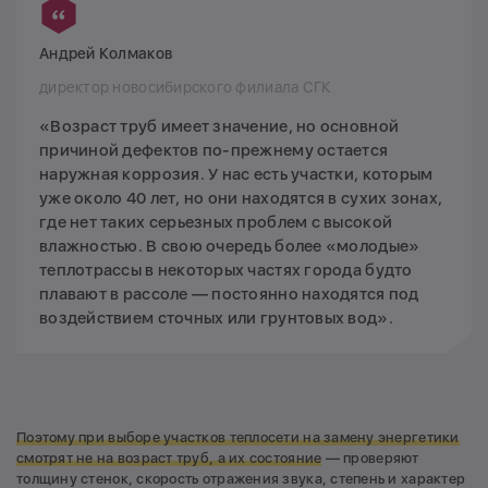
Андрей Колмаков
директор новосибирского филиала СГК
«Возраст труб имеет значение, но основной
причиной дефектов по-прежнему остается
наружная коррозия. У нас есть участки, которым
уже около 40 лет, но они находятся в сухих зонах,
где нет таких серьезных проблем с высокой
влажностью. В свою очередь более «молодые»
теплотрассы в некоторых частях города будто
плавают в рассоле — постоянно находятся под
воздействием сточных или грунтовых вод».
Поэтому при выборе участков теплосети на замену энергетики
смотрят не на возраст труб, а их состояние
— проверяют
толщину стенок, скорость отражения звука, степень и характер