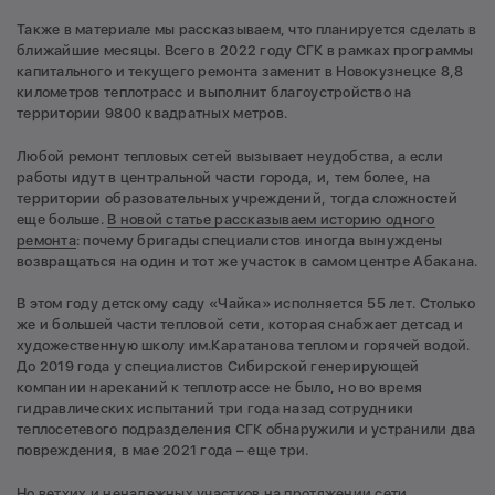
Также в материале мы рассказываем, что планируется сделать в
ближайшие месяцы. Всего в 2022 году СГК в рамках программы
капитального и текущего ремонта заменит в Новокузнецке 8,8
километров теплотрасс и выполнит благоустройство на
территории 9800 квадратных метров.
Любой ремонт тепловых сетей вызывает неудобства, а если
работы идут в центральной части города, и, тем более, на
территории образовательных учреждений, тогда сложностей
еще больше.
В новой статье рассказываем историю одного
ремонта
: почему бригады специалистов иногда вынуждены
возвращаться на один и тот же участок в самом центре Абакана.
В этом году детскому саду «Чайка» исполняется 55 лет. Столько
же и большей части тепловой сети, которая снабжает детсад и
художественную школу им.Каратанова теплом и горячей водой.
До 2019 года у специалистов Сибирской генерирующей
компании нареканий к теплотрассе не было, но во время
гидравлических испытаний три года назад сотрудники
теплосетевого подразделения СГК обнаружили и устранили два
повреждения, в мае 2021 года – еще три.
Но ветхих и ненадежных участков на протяжении сети