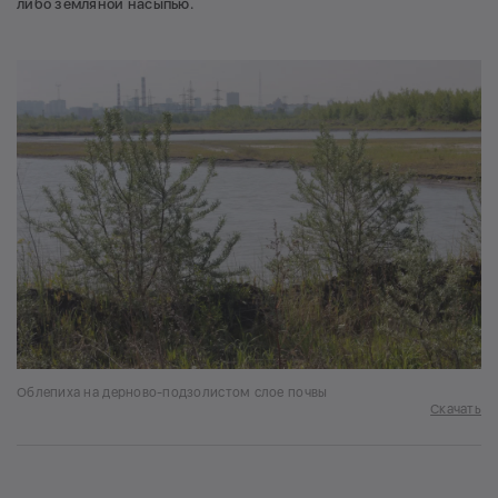
либо земляной насыпью.
Облепиха на дерново-подзолистом слое почвы
Скачать