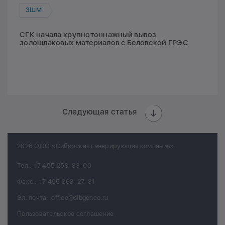
ЗШМ
СГК начала крупнотоннажный вывоз
золошлаковых материалов с Беловской ГРЭС
Следующая статья
2026 ООО «Сибирская генерирующая компания»
Тел.:
+7 495 258-83-00
Факс.:
+7 495 363-27-81
Эл. почта.:
office@sibgenco.ru
Пользовательское соглашение