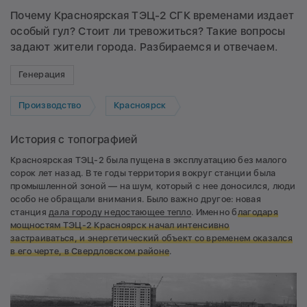
Почему Красноярская ТЭЦ-2 СГК временами издает
особый гул? Стоит ли тревожиться? Такие вопросы
задают жители города. Разбираемся и отвечаем.
Генерация
Производство
Красноярск
История с топографией
Красноярская ТЭЦ-2 была пущена в эксплуатацию без малого
сорок лет назад. В те годы территория вокруг станции была
промышленной зоной — на шум, который с нее доносился, люди
особо не обращали внимания. Было важно другое: новая
станция
дала городу недостающее тепло
. Именно б
лагодаря
мощностям ТЭЦ-2 Красноярск начал интенсивно
застраиваться, и энергетический объект со временем оказался
в его черте, в Свердловском районе
.