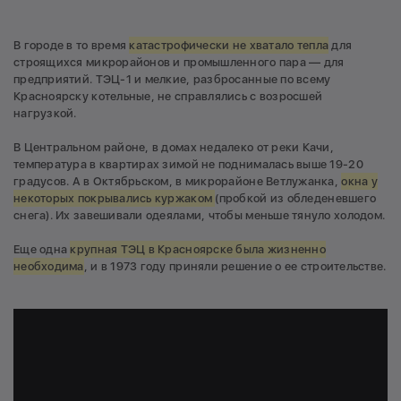
В городе в то время
катастрофически не хватало тепла
для
строящихся микрорайонов и промышленного пара — для
предприятий. ТЭЦ-1 и мелкие, разбросанные по всему
Красноярску котельные, не справлялись с возросшей
нагрузкой.
В Центральном районе, в домах недалеко от реки Качи,
температура в квартирах зимой не поднималась выше 19-20
градусов. А в Октябрьском, в микрорайоне Ветлужанка,
окна у
некоторых покрывались куржаком
(пробкой из обледеневшего
снега). Их завешивали одеялами, чтобы меньше тянуло холодом.
Еще одна
крупная ТЭЦ в Красноярске была жизненно
необходима
, и в 1973 году приняли решение о ее строительстве.