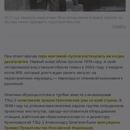
1977 год. Министр энергетики Петр Непорожний (справа) приехал из
Москвы лично проверить ход строительства
Скачать
При этом горячая
пора монтажей-пусков растянулась аж на два
десятилетия
. Первый энергоблок пустили 1979 году. А свой
сегодняшний вид станция обрела только в 2002 году, с вводом
котла №6, который долго ждал своего часа из-за
перестроечных неурядиц — перехода от плановой экономики к
рыночной.
Опытные образцы котлов и турбин вместе с инженерами
ТЭЦ-2
испытывали лучшие технические умы со всей страны
. В
1996 году за успешно выполненные задачи группе сотрудников
проектных институтов, завода-изготовителя оборудования
станции, работникам «Красноярскэнерго» и директору
Красноярской ТЭЦ-2 Александру Шлегелю была
присуждена
Премия Правительства Российской Федерации
.