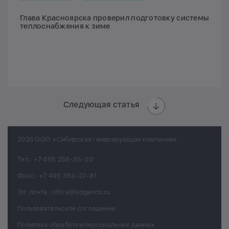
Глава Красноярска проверил подготовку системы
теплоснабжения к зиме
Следующая статья
2026 ООО «Сибирская генерирующая компания»
Тел.:
+7 495 258-83-00
Факс.:
+7 495 363-27-81
Эл. почта.:
office@sibgenco.ru
Пользовательское соглашение
Политика обработки персональных данных