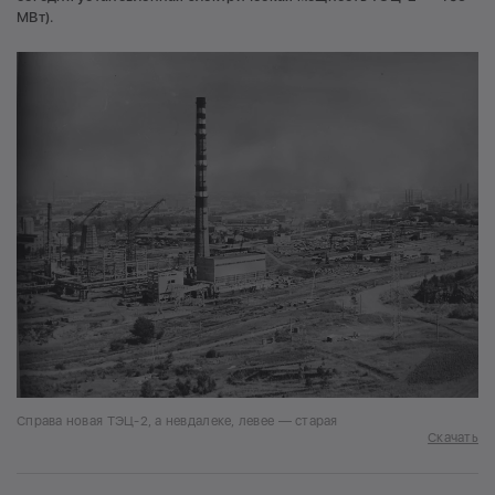
МВт).
Справа новая ТЭЦ-2, а невдалеке, левее — старая
Скачать