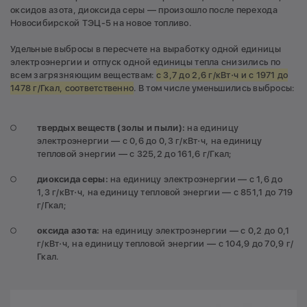
оксидов азота, диоксида серы — произошло после перехода
Новосибирской ТЭЦ-5 на новое топливо.
Удельные выбросы в пересчете на выработку одной единицы
электроэнергии и отпуск одной единицы тепла снизились по
всем загрязняющим веществам:
с 3,7 до 2,6 г/кВт⋅ч и с 1971 до
1478 г/Гкал, соответственно
. В том числе уменьшились выбросы:
твердых веществ (золы и пыли):
на единицу
электроэнергии — с 0,6 до 0,3 г/кВт⋅ч, на единицу
тепловой энергии — с 325,2 до 161,6 г/Гкал;
диоксида серы:
на единицу электроэнергии — с 1,6 до
1,3 г/кВт⋅ч, на единицу тепловой энергии — с 851,1 до 719
г/Гкал;
оксида азота:
на единицу электроэнергии — с 0,2 до 0,1
г/кВт⋅ч, на единицу тепловой энергии — с 104,9 до 70,9 г/
Гкал.