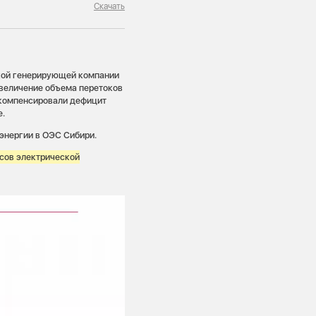
Скачать
кой генерирующей компании
увеличение объема перетоков
 компенсировали дефицит
е.
энергии в ОЭС Сибири.
асов электрической