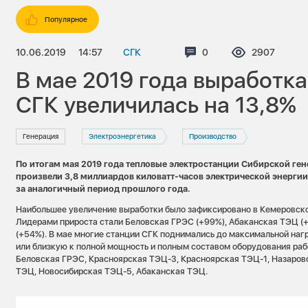
Популярное
10.06.2019
14:57
СГК
Комментариев:
0
Просмотров
2907
В мае 2019 года выработк
СГК увеличилась на 13,8%
Генерация
Электроэнергетика
Производство
По итогам мая 2019 года тепловые электростанции Сибирской г
произвели 3,8 миллиардов киловатт-часов электрической энергии,
за аналогичный период прошлого года.
Наибольшее увеличение выработки было зафиксировано в Кемеровско
Лидерами прироста стали Беловская ГРЭС (+99%), Абаканская ТЭЦ (
(+54%). В мае многие станции СГК поднимались до максимальной нагр
или близкую к полной мощность и полным составом оборудования раб
Беловская ГРЭС, Красноярская ТЭЦ-3, Красноярская ТЭЦ-1, Назаров
ТЭЦ, Новосибирская ТЭЦ-5, Абаканская ТЭЦ.