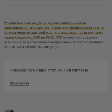
От тепловой сети на улице Жукова запитаны шесть
многоквартирных домов. Из-за ремонта трубопровода 15 и 16
августа местных жителей ждет кратковременное отключение
горячей воды — с 8:00 до 18:00.
СГК приносит горожанам
извинения за доставленные неудобства и просит абаканцев с
пониманием отнестись к ситуации.
Понравилась наша статья? Поделитесь!
ВКонтакте