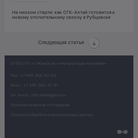
На низком старте: как СГК-Алтай готовится к
новому отопительному сезону в Рубцовске
Следующая статья
2026 ООО «Сибирская генерирующая компания»
Тел.:
+7 495 258-83-00
Факс.:
+7 495 363-27-81
Эл. почта.:
office@sibgenco.ru
Пользовательское соглашение
Политика обработки персональных данных
Разработк
Chips