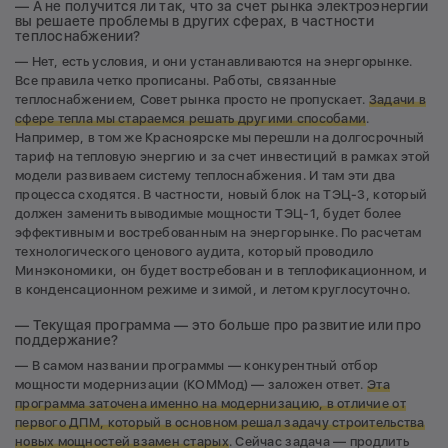
— А не получится ли так, что за счет рынка электроэнергии
вы решаете проблемы в других сферах, в частности
теплоснабжении?
— Нет, есть условия, и они устанавливаются на энергорынке.
Все правила четко прописаны. Работы, связанные
теплоснабжением, Совет рынка просто не пропускает.
Задачи в
сфере тепла мы стараемся решать другими способами
.
Например, в том же Красноярске мы перешли на долгосрочный
тариф на тепловую энергию и за счет инвестиций в рамках этой
модели развиваем систему теплоснабжения. И там эти два
процесса сходятся. В частности, новый блок на ТЭЦ-3, который
должен заменить выводимые мощности ТЭЦ-1, будет более
эффективным и востребованным на энергорынке. По расчетам
технологического ценового аудита, который проводило
Минэкономики, он будет востребован и в теплофикационном, и
в конденсационном режиме и зимой, и летом круглосуточно.
— Текущая программа — это больше про развитие или про
поддержание?
— В самом названии программы — конкурентный отбор
мощности модернизации (КОММод) — заложен ответ.
Эта
программа заточена именно на модернизацию, в отличие от
первого ДПМ, который в основном решал задачу строительства
новых мощностей взамен старых
. Сейчас задача — продлить