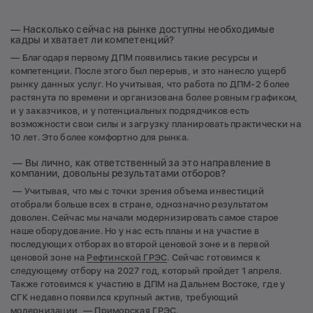
— Насколько сейчас на рынке доступны необходимые
кадры и хватает ли компетенций?
— Благодаря первому ДПМ появились такие ресурсы и
компетенции. После этого был перерыв, и это нанесло ущерб
рынку данных услуг. Но учитывая, что работа по ДПМ-2 более
растянута по времени и организована более ровным графиком,
и у заказчиков, и у потенциальных подрядчиков есть
возможности свои силы и загрузку планировать практически на
10 лет. Это более комфортно для рынка.
— Вы лично, как ответственный за это направление в
компании, довольны результатами отборов?
— Учитывая, что мы с точки зрения объема инвестиций
отобрали больше всех в стране, однозначно результатом
доволен. Сейчас мы начали модернизировать самое старое
наше оборудование. Но у нас есть планы и на участие в
последующих отборах во второй ценовой зоне и в первой
ценовой зоне на
Рефтинской ГРЭС
. Сейчас готовимся к
следующему отбору на 2027 год, который пройдет 1 апреля.
Также готовимся к участию в ДПМ на Дальнем Востоке, где у
СГК недавно появился крупный актив, требующий
модернизации, — Приморская ГРЭС.