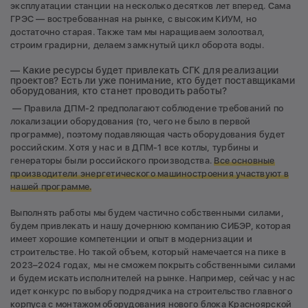
эксплуатации станции на несколько десятков лет вперед. Сама
ГРЭС — востребованная на рынке, с высоким КИУМ, но
достаточно старая. Также там мы наращиваем золоотвал,
строим градирни, делаем замкнутый цикл оборота воды.
— Какие ресурсы будет привлекать СГК для реализации
проектов? Есть ли уже понимание, кто будет поставщиками
оборудования, кто станет проводить работы?
— Правила ДПМ-2 предполагают соблюдение требований по
локализации оборудования (то, чего не было в первой
программе), поэтому подавляющая часть оборудования будет
российским. Хотя у нас и в ДПМ-1 все котлы, турбины и
генераторы были российского производства.
Все основные
производители энергетического машиностроения участвуют в
нашей программе.
Выполнять работы мы будем частично собственными силами,
будем привлекать и нашу дочернюю компанию СИБЭР, которая
имеет хорошие компетенции и опыт в модернизации и
строительстве. Но такой объем, который намечается на пике в
2023–2024 годах, мы не сможем покрыть собственными силами
и будем искать исполнителей на рынке. Например, сейчас у нас
идет конкурс по выбору подрядчика на строительство главного
корпуса с монтажом оборудования нового блока Красноярской