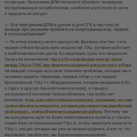
не меньше. Программа ДПМ позволяет обновить генерацию,
востребованную потребителями, наиболее доступную по цене,
и продлить ее ресурс!
— Эта программа ДПМ в целом и для СГК в частности
больше про решение проблем на энергорынке или, скорее,
в теплоснабжении?
— По этому вопросу много дискуссий. Вызваны они тем, что в
первом отборе прошло мало мощностей ТЭЦ, которые работают
в комбинированном цикле. В следующих турах эта тенденция
была уже менее явной.
Мы в СГК не проводим четкой грани
между ТЭЦ и ГРЭС при принятии решений для участия в отборе
.
На каждой станции есть свои точечные проблемы, которые мы и
пытаемся решить. Например, первый отбор у нас прошла
Красноярская ТЭЦ-1 с оборудованием, которое вводилось в 50-
х годах, в другую технологическую эпоху, в городе с
нагруженной системой теплоснабжения, где особо нет
резервов.
И мы, как ответственная компания, понимаем, что нам
нужно обновлять мощности, которые уже полностью выработали
свой ресурс, чтобы обеспечить надежную работу
. Поэтому там
мы вынуждены идти на более капиталоемкие проекты и строить
новый блок на Красноярской ТЭЦ-3, чтобы заместить мощности
ТЭЦ-1, ресурс которых мы уже не можем продлить. А вот то, что
еще может поработать, мы будем модернизировать.