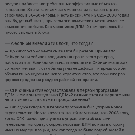
ресурс наиболее востребованных эффективных объектов
генерации. Значительная часть мощностей в нашей стране
строилась в 50–60-е годы, и есть риски, что к 2025–2030 годам
они будут выбывать, при этом экономических механизмов ее
замещения не было. Без механизма ДПМ-2 нам пришлось бы
просто выводить блоки.
— А если бы вывели эти блоки, что тогда?
— До какого-то момента снижался бы резерв. Причем по
Сибири мы и сейчас находимся на грани этого резерва,
избытков нет. Если бы мы начали выводить в Сибири мощность
сотнями мегаватт, стал бы ощутим ее дефицит, и пришлось бы
объявлять конкурсы на новое строительство, что во много раз
дороже продления ресурса рабочей генерации.
— СГК очень активно участвовала в первой программе
ДПМ. Чем концептуально ДПМ-2 отличается от первого или
не отличается, а служит продолжением?
— Как я уже говорил, в первой программе был упор на новое
строительство. Но что касается нашей компании, то в 2008 году,
когда СГК только приступила к управлению объектами
генерации, мы сразу скорректировали ДПМ по ним в сторону
именно модернизации, так как тогда не было потребностей в