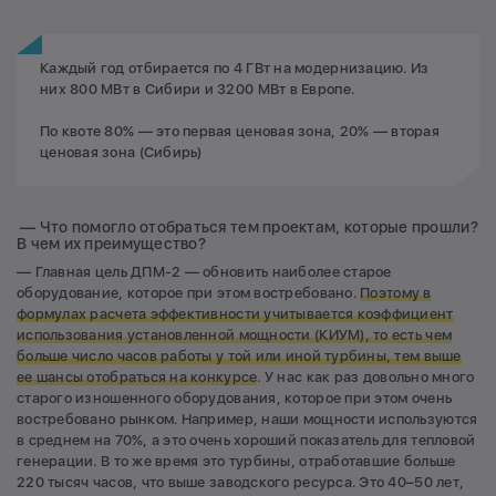
Каждый год отбирается по 4 ГВт на модернизацию. Из
них 800 МВт в Сибири и 3200 МВт в Европе.
По квоте 80% — это первая ценовая зона, 20% — вторая
ценовая зона (Сибирь)
— Что помогло отобраться тем проектам, которые прошли?
В чем их преимущество?
— Главная цель ДПМ-2 — обновить наиболее старое
оборудование, которое при этом востребовано.
Поэтому в
формулах расчета эффективности учитывается коэффициент
использования установленной мощности (КИУМ), то есть чем
больше число часов работы у той или иной турбины, тем выше
ее шансы отобраться на конкурсе
. У нас как раз довольно много
старого изношенного оборудования, которое при этом очень
востребовано рынком. Например, наши мощности используются
в среднем на 70%, а это очень хороший показатель для тепловой
генерации. В то же время это турбины, отработавшие больше
220 тысяч часов, что выше заводского ресурса. Это 40–50 лет,