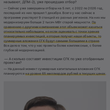
называют, ДПМ-2), уже прошедших отбор?
— Сейчас уже завершены отборы на 5 лет, с 2022 по 2026 год,
последний из них прошел 1 декабря. Всего у нас сейчас в
программе участвуют 9 станций из разных регионов. На них мы
модернизируем больше 2 тысяч МВт старой мощности.
По
сравнению с другими компаниями этот объем может казаться
относительно небольшим, но если оценивать с точки зрения
планируемых инвестиций, которые получат наши объекты, то
суммарные вложения СГК будут самыми большими в стране
.
Все дело в том, что у нас проекты более комплексные, с более
глубокой модернизацией.
— А сколько составят инвестиции СГК по уже отобранным
проектам?
— На данный момент суммарные капитальные вложения СГК
планируются
на уровне 65 миллиардов рублей в текущих ценах
.