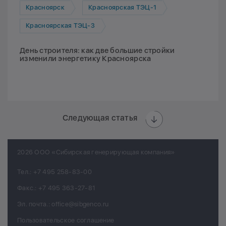
Красноярск
Красноярская ТЭЦ-1
Красноярская ТЭЦ-3
День строителя: как две большие стройки
изменили энергетику Красноярска
Следующая статья
2026 ООО «Сибирская генерирующая компания»
Тел.:
+7 495 258-83-00
Факс.:
+7 495 363-27-81
Эл. почта.:
office@sibgenco.ru
Пользовательское соглашение