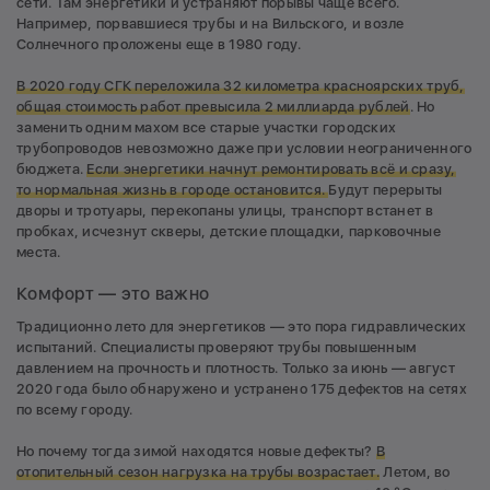
сети. Там энергетики и устраняют порывы чаще всего.
Например, порвавшиеся трубы и на Вильского, и возле
Солнечного проложены еще в 1980 году.
В 2020 году СГК переложила 32 километра красноярских труб,
общая стоимость работ превысила 2 миллиарда рублей
. Но
заменить одним махом все старые участки городских
трубопроводов невозможно даже при условии неограниченного
бюджета.
Если энергетики начнут ремонтировать всё и сразу,
то нормальная жизнь в городе остановится.
Будут перерыты
дворы и тротуары, перекопаны улицы, транспорт встанет в
пробках, исчезнут скверы, детские площадки, парковочные
места.
Комфорт — это важно
Традиционно лето для энергетиков — это пора гидравлических
испытаний. Специалисты проверяют трубы повышенным
давлением на прочность и плотность. Только за июнь — август
2020 года было обнаружено и устранено 175 дефектов на сетях
по всему городу.
Но почему тогда зимой находятся новые дефекты?
В
отопительный сезон нагрузка на трубы возрастает.
Летом, во