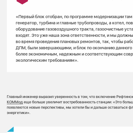
«Первый блок отобран, по программе модернизации там
генератор, турбина и главные трубопроводы, а котел, по
оборудование газовоздушного тракта, газоочистные уст
входят. Это уже наша зона ответственности, и мы должны
во время проведения плановых ремонтов, так, чтобы раб
ДПМ, были завершающими, и блок по окончанию данного
более экономичным, надежным и соответствующим со
экологическим требованиям».
Главный инженер выразил уверенность в том, что включение Рефтинс
КОММод
еще больше увеличит востребованность станции: «Это больш
появляются новые перспективы, мы хотели бы и дальше оставаться ф
энергетики».