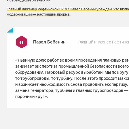
к своей дешевой энергии.
Главный инженер Рефтинской ГРЭС Павел Бебенин убежден, что вклю
модернизации — настоящий прорыв
.
Павел Бебенин
Главный инженер Рефтинс
«Львиную долю работ во время проведения плановых ре
занимает экспертиза промышленной безопасности всего
оборудования. Парковый ресурс выработан! Мы по кругу 
то трубопроводы, то турбину. После этого проходит макс
и возникает необходимость снова проводить экспертизу.
замена генератора, турбины и главных трубопроводов —
порочный круг».