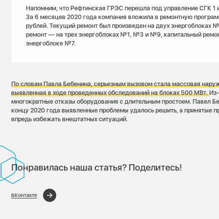
Напомним, что Рефтинская ГРЭС перешла под управление СГК 1 
За 6 месяцев 2020 года компания вложила в ремонтную програм
рублей. Текущий ремонт был произведен на двух энергоблоках №
ремонт — на трех энергоблоках №1, №3 и №9, капитальный ремо
энергоблоке №7.
По словам Павла Бебенина, серьезным вызовом стала массовая наруж
выявленная в ходе проведенных обследований на блоках 500 МВт.
Из-
многократные отказы оборудования с длительным простоем. Павел Бе
концу 2020 года выявленные проблемы удалось решить, а принятые 
впредь избежать внештатных ситуаций.
Понравилась наша статья? Поделитесь!
ВКонтакте