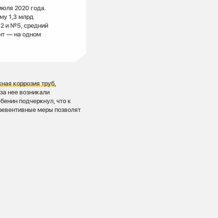
июля 2020 года.
му 1,3 млрд
2 и №5, средний
нт — на одном
ная коррозия труб,
за нее возникали
бенин подчеркнул, что к
превентивные меры позволят