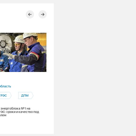
16.07.2026
область
Новосибирская область
ГРЭС
ДПМ
ДПМ
 энергоблока №1 на
На Новосибирской ТЭЦ-3 ввели в рабо
ЭС: сроки и качество под
новый турбоагрегат
олем