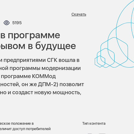
Скачать
ментариев:
Просмотров:
5195
 в программе
рывом в будущее
и предприятиями СГК вошла в
ьной программы модернизации
 в программе КОММод
остей, он же ДПМ-2) позволит
 но и создаст новую мощность,
еское положение в
Тип контента
еличит доступ потребителей