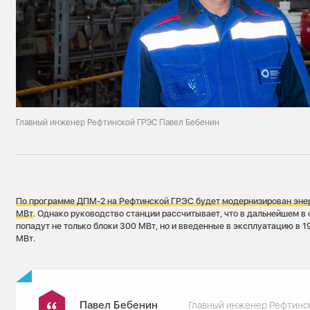
Главный инженер Рефтинской ГРЭС Павел Бебенин
По программе ДПМ-2 на Рефтинской ГРЭС будет модернизирован эн
МВт
. Однако руководство станции рассчитывает, что в дальнейшем 
попадут не только блоки 300 МВт, но и введенные в эксплуатацию в 
МВт.
Павел Бебенин
Главный инженер Рефтинс