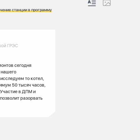
чение станции в программу
кой ГРЭС
монтов сегодня
 нашего
исследуем то котел,
имум 50 тысяч часов,
 Участие в ДПМ и
 позволит разорвать