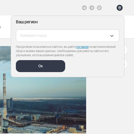
Ваш регион
ы
Меню
Все теги
Выберите город
Продолжая пользоваться сайтом, вы даёте
согласие
на автоматический
сбор и анализ ваших данных, необходимых для работы сайта и его
улучшения, использование файлов cookie.
Ок