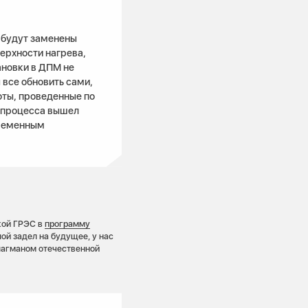
 будут заменены
верхности нагрева,
ановки в ДПМ не
 все обновить сами,
оты, проведенные по
 процесса вышел
временным
кой ГРЭС в
программу
ой задел на будущее, у нас
лагманом отечественной