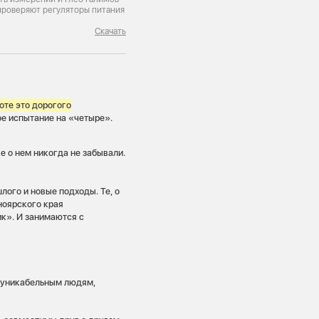
проверяют регуляторы питания
Скачать
оте это дорогого
ое испытание на «четыре».
е о нем никогда не забывали.
ого и новые подходы. Те, о
ноярского края
ик». И занимаются с
муникабельным людям,