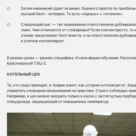
Затем новенький сдает экзамен. Оценки ставятся по трехбальн
высший балл - четверка. То есть «хорошо» = «отлично».
Следующий шаг — так называемое ответственное дублировани
смен. Чем отличается от стажировки? Если совсем просто, то 
ученик закручивают болт вместе, а на ответственном дублиро
а учитель контролирует.
В разных цехах — разная специфика. И свои фишки обучения. Расска
Красноярской ТЭЦ-2.
КОТЕЛЬНЫЙ ЦЕХ
Те, кто сюда приходит, в теории знают, как устроен котлоагрегат. За
управлять сложными механизмами на практике. Строго соблюдая прав
Например, в цех можно заходить только в каске с застегнутым подбо
спецодежде, защищающей от повышенных температур.