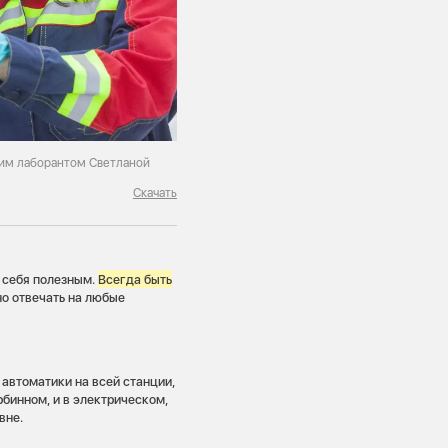
щим лаборантом Светланой
Скачать
я себя полезным.
Всегда быть
но отвечать на любые
автоматики на всей станции,
рбинном, и в электрическом,
вне.