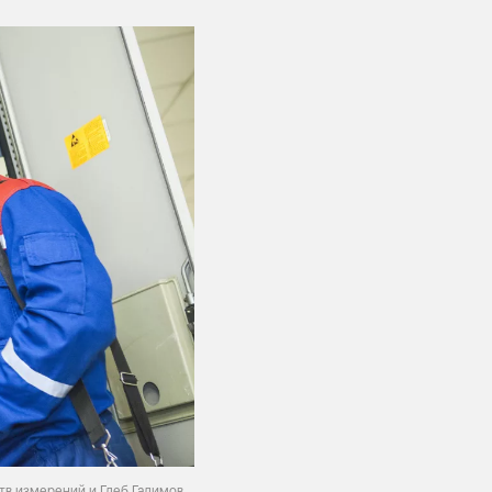
тв измерений и Глеб Галимов