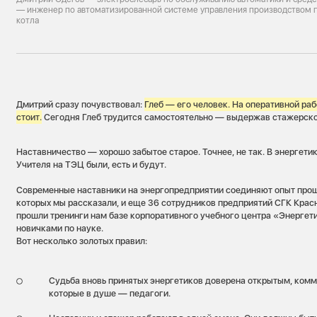
— инженер по автоматизированной системе управления производством 
котла
Дмитрий сразу почувствовал:
Глеб — его человек. На оперативной раб
стоит.
Сегодня Глеб трудится самостоятельно — выдержав стажерск
Наставничество — хорошо забытое старое. Точнее, не так. В энергетик
Учителя на ТЭЦ были, есть и будут.
Современные наставники на энергопредприятии соединяют опыт прошл
которых мы рассказали, и еще 36 сотрудников предприятий СГК Крас
прошли тренинги нам базе корпоративного учебного центра «Энергет
новичками по науке.
Вот несколько золотых правил:
Судьба вновь принятых энергетиков доверена открытым, ком
которые в душе — педагоги.