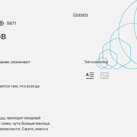
Скачать
тариев:
Просмотров:
5871
ов
пании, назначают
Тип контента
аются тем, что всегда
ду, проходит вводный
4 смен, чуть больше месяца.
опасности. Сжато, емко и