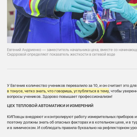
Евгений Андриенко — заместитель начальника цеха, вместе со начинаю
Сидоровой определяют показатель жесткости в сетевой воде
У Евгения количество учеников перевалило за 10, и он считает это дл
в тонусе, четко знать, что говоришь, углубляться в тему
, чтобы уверен
вопросы учеников. Здорово повышает профессионализм!
ЦЕХ ТЕПЛОВОЙ АВТОМАТИКИ И ИЗМЕРЕНИЙ
КИПовцы внедряют и контролируют работу измерительных приборов и 
поэтому должны знать об опасных факторах и в котельном цехе, и в ту
и в химическом. И соблюдать правила буквально на рефлекторном уро