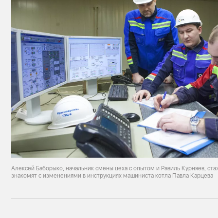
Алексей Баборыко, начальник смены цеха с опытом и Равиль Курняев, ста
знакомят с изменениями в инструкциях машиниста котла Павла Карцева